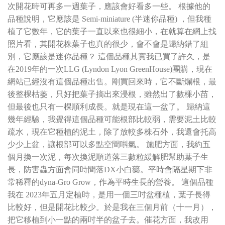
次開花時可再多一週葉子，應該會好看多一些。 根據他的
品種說明，它應該是 Semi-miniature (半迷你品種) ，但我種
植了它數年，它的葉子一直以來也很細小，在就算在網上找
照片看，其開花株葉子也真的很少，會不會是歸納錯了組
別，它應該是迷你品種？ 這個品種其實我已買了許久，是
在2019年的一次LLG (Lyndon Lyon GreenHouse)團購，現在
網站已經沒有這個品種出售。剛買回來時，它不斷爛根，最
後整棵枯萎，只好把葉子摘出來浸根，雖然出了數棵小苗，
但最後也只有一棵順利成長。就是現在這一盆了。 歸納這
幾年經驗，我覺得這個品種可能根部比較弱，需要泥土比較
疏水，現在它種植的泥土，除了放較多株石外，我還會托高
少少上盆，讓根部可以多點空間唞氣。 施肥方面，我約五
個月換一次泥，每次換泥順道落三數粒緩解肥幫助葉子生
長，防害蟲方面會同時間落DX小白藥。平時會隔星期下非
常稀釋的dyna-Gro Grow，作為平時生長的營養。 這個品種
我在 2023年五月定植時，是用一個三吋盆種植，葉子長得
比較好，但是開花比較少。於是我在三個月前（十一月），
把它移植到小一點的兩吋半的盆子去。催花方面，我改用