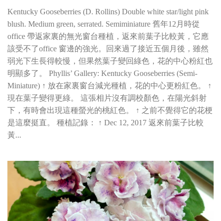
Kentucky Gooseberries (D. Rollins) Double white star/light pink
blush. Medium green, serrated. Semiminiature 舊年12月時從
office 帶返家裏的無光窗台種植，返來前葉子比較黃，它應
該受不了office 窗邊的強光。回來過了接近五個月後，雖然
弱光下生長得較慢，但果然葉子變回綠色，花的中心粉紅也
明顯多了。 Phyllis’ Gallery: Kentucky Gooseberries (Semi-
Miniature) ↑ 放在家裏窗台減光種植，花的中心更粉紅色。 ↑
現在葉子變得更綠。 這張相片沒有調校顏色，在陽光斜射
下，有時會出現這種螢光的桃紅色。 ↑ 之前不覺得它的花梗
是這麼挺直。 種植記錄： ↑ Dec 12, 2017 返來前葉子比較
黃...