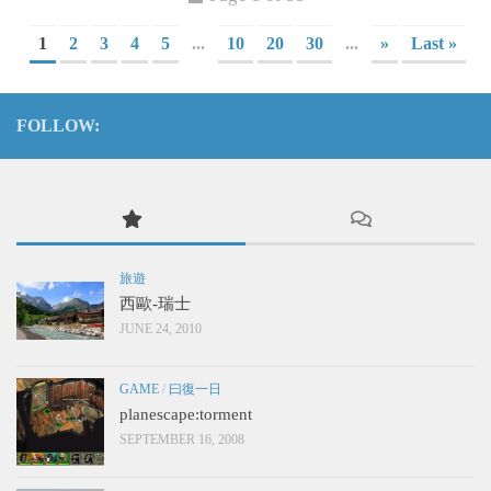
1
2
3
4
5
...
10
20
30
...
»
Last »
FOLLOW:
旅遊
西歐-瑞士
JUNE 24, 2010
GAME
/
曰復一日
planescape:torment
SEPTEMBER 16, 2008