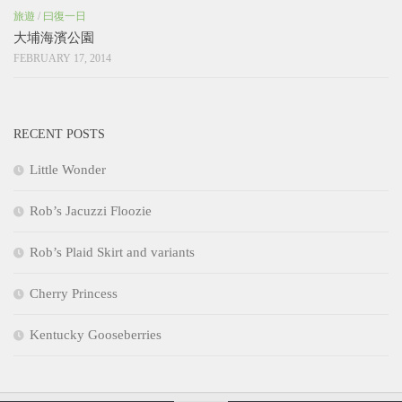
旅遊
/
曰復一日
大埔海濱公園
FEBRUARY 17, 2014
RECENT POSTS
Little Wonder
Rob’s Jacuzzi Floozie
Rob’s Plaid Skirt and variants
Cherry Princess
Kentucky Gooseberries