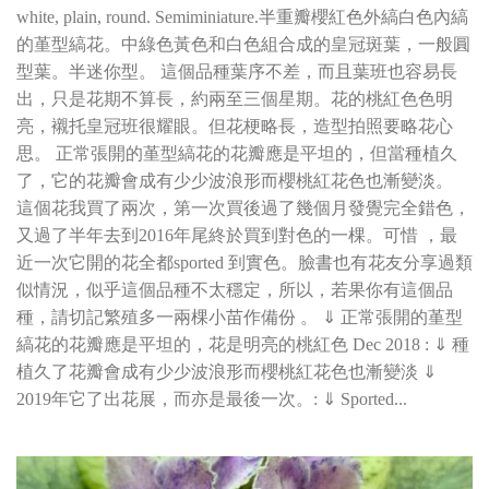
white, plain, round. Semiminiature.半重瓣櫻紅色外縞白色內縞
的堇型縞花。中綠色黃色和白色組合成的皇冠斑葉，一般圓
型葉。半迷你型。 這個品種葉序不差，而且葉班也容易長
出，只是花期不算長，約兩至三個星期。花的桃紅色色明
亮，襯托皇冠班很耀眼。但花梗略長，造型拍照要略花心
思。 正常張開的堇型縞花的花瓣應是平坦的，但當種植久
了，它的花瓣會成有少少波浪形而櫻桃紅花色也漸變淡。
這個花我買了兩次，第一次買後過了幾個月發覺完全錯色，
又過了半年去到2016年尾終於買到對色的一棵。可惜 ，最
近一次它開的花全都sported 到實色。臉書也有花友分享過類
似情況，似乎這個品種不太穩定，所以，若果你有這個品
種，請切記繁殖多一兩棵小苗作備份 。 ⇓ 正常張開的堇型
縞花的花瓣應是平坦的，花是明亮的桃紅色 Dec 2018 : ⇓ 種
植久了花瓣會成有少少波浪形而櫻桃紅花色也漸變淡 ⇓
2019年它了出花展，而亦是最後一次。: ⇓ Sported...