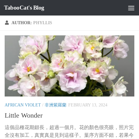
TabooCat's Blog
Skip to content
AUTHOR:
PHYLLIS
AFRICAN VIOLET
/
非洲紫羅蘭
FEBRUARY 13, 2024
Little Wonder
這個品種花期頗長，超過一個月。花的顏色很亮眼，照片完
全沒有加工，真實真是見到這樣子。葉序方面不錯，若果今