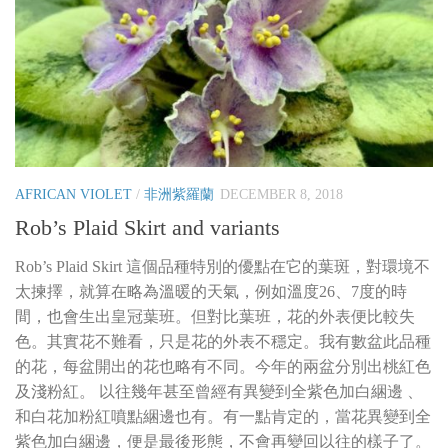
AFRICAN VIOLET
/
非洲紫羅蘭
DECEMBER 8, 2018
Rob’s Plaid Skirt and variants
Rob’s Plaid Skirt 這個品種特別的優點在它的葉斑，對環境不
太揀擇，就算在略為溫暖的天氣，例如溫度26、7度的時
間，也會生出皇冠葉班。但對比葉班，花的外表便比較失
色。其實花不難看，只是花的外表不穩定。我有數盆此品種
的花，每盆開出的花也略有不同。今年的兩盆分別出桃紅色
及淺粉紅。 以往幾年甚至曾經有異變到全紫色加白綑邊 、
和白花加粉紅噴點綑邊也有。有一點肯定的，當花異變到全
紫色加白綑邊，便是最後形態，不會再變回以往的樣子了。