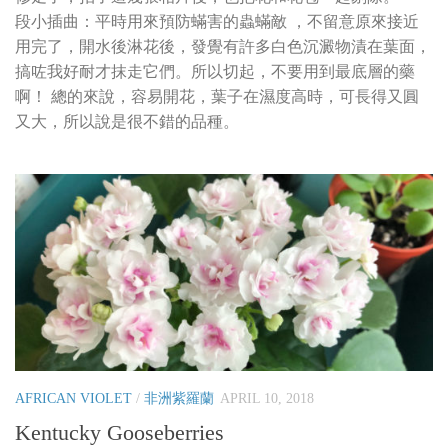
段小插曲：平時用來預防蟎害的蟲蟎敵 ，不留意原來接近
用完了，開水後淋花後，發覺有許多白色沉澱物漬在葉面，
搞咗我好耐才抹走它們。所以切起，不要用到最底層的藥
啊！ 總的來說，容易開花，葉子在濕度高時，可長得又圓
又大，所以說是很不錯的品種。
AFRICAN VIOLET
/
非洲紫羅蘭
APRIL 10, 2018
Kentucky Gooseberries