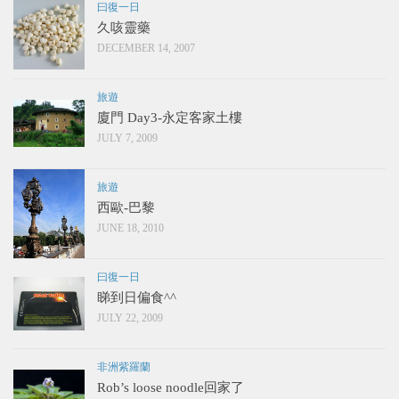
曰復一日
久咳靈藥
DECEMBER 14, 2007
旅遊
廈門 Day3-永定客家土樓
JULY 7, 2009
旅遊
西歐-巴黎
JUNE 18, 2010
曰復一日
睇到日偏食^^
JULY 22, 2009
非洲紫羅蘭
Rob’s loose noodle回家了