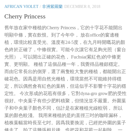
AFRICAN VIOLET
/
非洲紫羅蘭
DECEMBER 8, 2018
Cherry Princess
舊年放在家中種植的Cherry Princess，它的十字花不能開出
明顯中條，實在飲恨。到了今年中， 放在office的窗邊種
植，環境比較直受光、溫度有24-5度，在九月時開嘅花的顏
色終於正確了，中條很實。可能今次讓它有足夠光照（窗台
光照），可以開出正確的花色， Fuchsia(紫紅色)的中條更
實、更明顯。 種植了這個品種一年，我覺得品種頗穩定。
而由它常長出的側芽，選了兩隻較大隻的種植，都能開出正
確花色。因爲是用自然光種植，環境當然不可能維持得穩
定，所以偶然會有紅色的葉柄，但這似乎不影響十字花的穩
定性。 今次形成的花苞有很多，它對dyna-gro grow肥的受性
很好。中央葉子有些少肥料積聚，但情況並不嚴重。外圍葉
子和中央葉子顏色不同，估計是在家種植光線較弱， 所以
葉的顏色較淺。 我用來種植的是約直徑三吋的咖啡漏杯，
植株葉幅當時長至七吋。因爲我要換泥，已經把外圍的葉子
修走了，拍了這幾張相片後，也把花和花苞一起剔除。 一