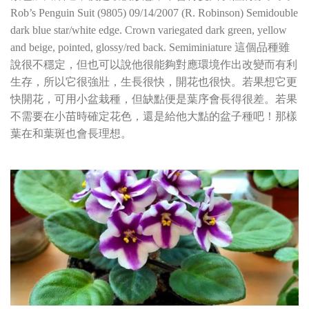
Rob’s Penguin Suit (9805) 09/14/2007 (R. Robinson) Semidouble
dark blue star/white edge. Crown variegated dark green, yellow
and beige, pointed, glossy/red back. Semiminiature 這個品種雖
說很不穩定，但也可以說他很能夠對應環境作出改變而有利
生存，所以它很強壯，生長很快，開花也很快。若果想它更
快開花，可用小盆栽種，但缺點便是葉序會長得很差。若果
不需要在小苗時確定花色，還是給他大點的盆子種吧！那樣
葉在和葉斑也會長理想。