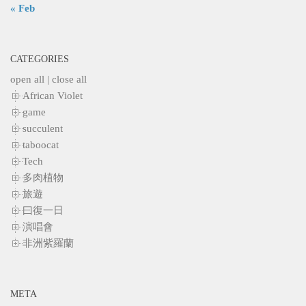
« Feb
CATEGORIES
open all
|
close all
African Violet
game
succulent
taboocat
Tech
多肉植物
旅遊
曰復一日
演唱會
非洲紫羅蘭
META