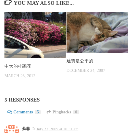
YOU MAY ALSO LIKE...
達寶是公平的
中大的杜鵑花
DECEMBER 24, 2007
MARCH 26, 2012
5 RESPONSES
Comments
5
Pingbacks
0
蘇菲
July 22, 2009 at 10:31 am