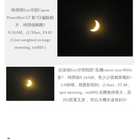
呀煇用Eric仔部Canon
PowerShot G7 影?日偏蝕相
片，時間係剛剛?
9:16AM。(1/30sec; F4.81
;Ceter weighted average
metering; iso800 )
此張係Eric仔用我部?瓜機canon ixus 800is
影?，時間係9:24AM。有少少震都算幾好~
1/6秒喎，我實影唔到。(1/6sec ; F5.48 ;
spot metering ; iso800) 光圈無得再大，高
ISO質素又差， 所以大機永遠係好D~