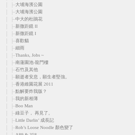
大埔海濱公園
大埔海濱公園
中大的杜鵑花
新微距鏡 II
新微距鏡 I
喜歡貓
細雨
Thanks, Jobs ~
南蓮園池-龍門樓
石竹及其他
願逝者安息，願生者堅強。
香港維園花展 2011
點解要炸我版？
我的新相薄
Boo Man
綠豆子， 再見了。
Little Darlin’ 成長記
Rob’s Loose Noodle 顏色變了
A89 & 358