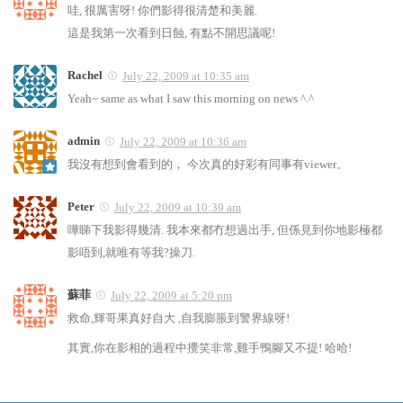
哇, 很厲害呀! 你們影得很清楚和美麗.
這是我第一次看到日蝕, 有點不開思議呢!
Rachel
July 22, 2009 at 10:35 am
Yeah~ same as what I saw this morning on news ^.^
admin
July 22, 2009 at 10:36 am
我沒有想到會看到的， 今次真的好彩有同事有viewer。
Peter
July 22, 2009 at 10:39 am
嘩睇下我影得幾清. 我本來都冇想過出手, 但係見到你地影極都
影唔到,就唯有等我?操刀.
蘇菲
July 22, 2009 at 5:20 pm
救命,輝哥果真好自大 ,自我膨脹到警界線呀!
其實,你在影相的過程中攪笑非常,雞手鴨腳又不提! 哈哈!