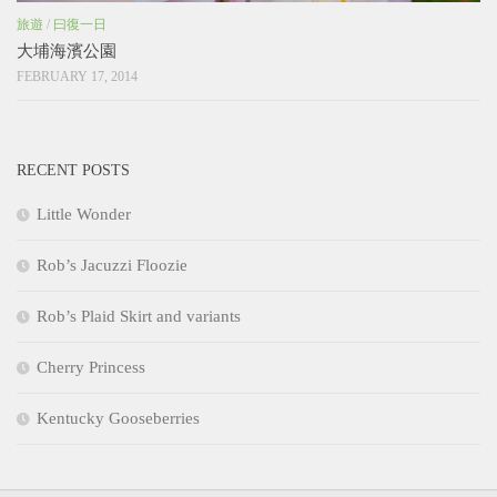
旅遊
/
曰復一日
大埔海濱公園
FEBRUARY 17, 2014
RECENT POSTS
Little Wonder
Rob’s Jacuzzi Floozie
Rob’s Plaid Skirt and variants
Cherry Princess
Kentucky Gooseberries