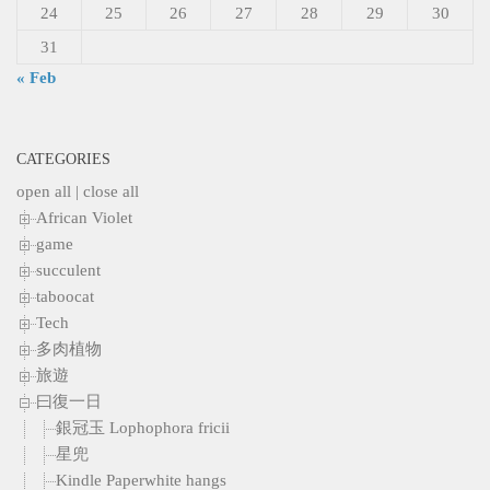
24
25
26
27
28
29
30
31
« Feb
CATEGORIES
open all
|
close all
African Violet
game
succulent
taboocat
Tech
多肉植物
旅遊
曰復一日
銀冠玉 Lophophora fricii
星兜
Kindle Paperwhite hangs