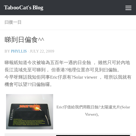
TabooCat's Blog
Skip to content
曰復一日
睇到日偏食^^
BY
PHYLLIS
·
JULY 22, 2009
睇報紙知道今次被喻為五百年一遇的日全蝕 ， 雖然只可於內地
長江流域先至可睇到， 但香港?地理位置亦可見到曰偏蝕。
今早呀輝話我知佢同事Eric仔原有?Solar viewer ， 咁所以我就有
機會可以望??曰偏蝕囉。
Eric仔借給我們用觀日蝕?太陽瀘光片(Solar
Viewer)。