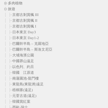
多肉植物
旅遊
京都古剎賞楓 III
京都古剎賞楓 II
京都古剎賞楓 I
日本東京 Day3
日本東京 Day1-2
巴爾幹半島 – 克羅地亞
巴爾幹半島 – 斯洛文尼亞
大埔海濱公園
中國莽山遠足
以色列、約旦
韓國 江原道
南蓮園池-龍門樓
東龍島(東龍洲)遠足
梧桐寨(遠足)
元荃古道(遠足)
韓國賞紅葉
西歐-瑞士