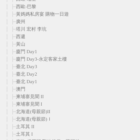
西歐-巴黎
黃媽媽私房宴 購物一日遊
廣州
塔川 宏村 李坑
西遞
黃山
廈門 Day1
廈門 Day3-永定客家土樓
臺北 Day3
臺北 Day2
臺北 Day1
澳門
柬埔寨見聞 II
柬埔寨見聞 I
北海道(母親節)II
北海道(母親節)Ｉ
土耳其 II
土耳其 I