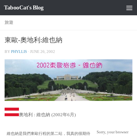
TabooCat's Blog
Skip to content
旅遊
東歐-奧地利:維也納
BY
PHYLLIS
·
JUNE 26, 2002
奧地利 : 維也納 (2002年6月)
Sorry, your browser
維也納是我們東歐行程的第二站，我真的很期待