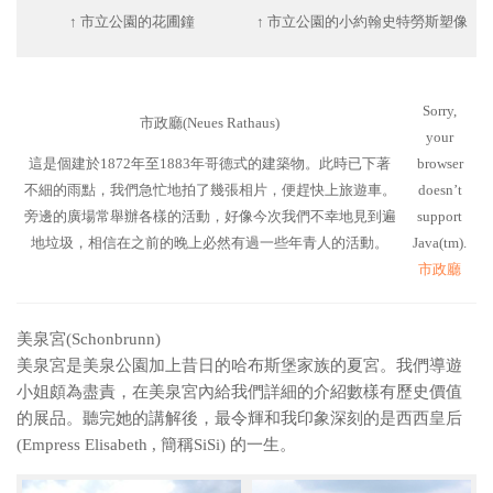
↑ 市立公園的花圃鐘
↑ 市立公園的小約翰史特勞斯塑像
Sorry,
市政廳(Neues Rathaus)
your
這是個建於1872年至1883年哥德式的建築物。此時已下著
browser
不細的雨點，我們急忙地拍了幾張相片，便趕快上旅遊車。
doesn’t
旁邊的廣場常舉辦各樣的活動，好像今次我們不幸地見到遍
support
地垃圾，相信在之前的晚上必然有過一些年青人的活動。
Java(tm).
市政廳
美泉宮(Schonbrunn)
美泉宮是美泉公園加上昔日的哈布斯堡家族的夏宮。我們導遊
小姐頗為盡責，在美泉宮內給我們詳細的介紹數樣有歷史價值
的展品。聽完她的講解後，最令輝和我印象深刻的是西西皇后
(Empress Elisabeth , 簡稱SiSi) 的一生。