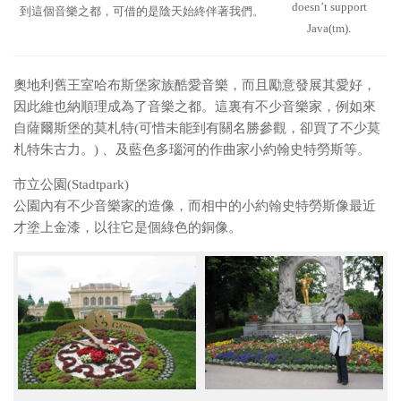
doesn’t support
到這個音樂之都，可借的是陰天始終伴著我們。
Java(tm).
奧地利舊王室哈布斯堡家族酷愛音樂，而且勵意發展其愛好，
因此維也納順理成為了音樂之都。這裏有不少音樂家，例如來
自薩爾斯堡的莫札特(可惜未能到有關名勝參觀，卻買了不少莫
札特朱古力。) 、及藍色多瑙河的作曲家小約翰史特勞斯等。
市立公園(Stadtpark)
公園內有不少音樂家的造像，而相中的小約翰史特勞斯像最近
才塗上金漆，以往它是個綠色的銅像。