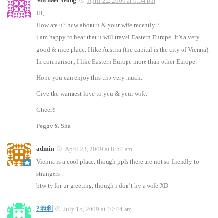
Michael Wong
April 22, 2009 at 9:54 pm
Hi,
How are u? how about u & your wife recently ?
i am happy to hear that u will travel Eastern Europe. It’s a very
good & nice place. I like Austria (the capital is the city of Vienna).
In comparison, I like Eastern Europe more than other Europe.
Hope you can enjoy this trip very much.
Give the warmest love to you & your wife.
Cheer!!
Peggy & Sha
admin
April 23, 2009 at 8:54 am
Vienna is a cool place, though ppls there are not so friendly to
strangers .
btw ty for ur greeting, though i don’t hv a wife XD
?地利
July 15, 2009 at 10:44 am