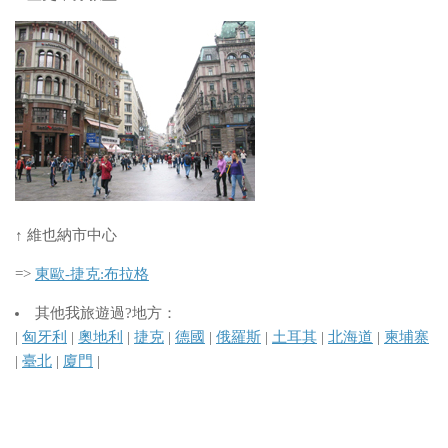
↑ 維也納市中心
=>
東歐-捷克:布拉格
其他我旅遊過?地方：
|
匈牙利
|
奧地利
|
捷克
|
德國
|
俄羅斯
|
土耳其
|
北海道
|
柬埔寨
|
臺北
|
廈門
|