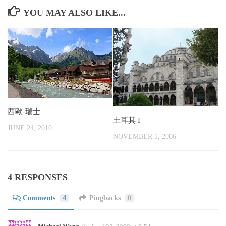
YOU MAY ALSO LIKE...
西歐-瑞士
土耳其 I
JUNE 24, 2010
NOVEMBER 1, 2006
4 RESPONSES
Comments
4
Pingbacks
0