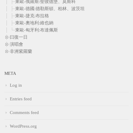
東歐-俄羅斯:聖彼德堡、莫斯科
東歐-德國:德勒斯頓、柏林、波茨坦
東歐-捷克:布拉格
東歐-奧地利:維也納
東歐-匈牙利:布達佩斯
曰復一日
演唱會
非洲紫羅蘭
META
Log in
Entries feed
Comments feed
WordPress.org