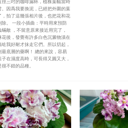
直徑三吋的咖啡漏杯，植株葉幅當時
吋。因爲我要換泥，已經把外圍的葉
了，拍了這幾張相片後，也把花和花
剔除。 一段小插曲：平時用來預防
蟲蟎敵 ，不留意原來接近用完了，
淋花後，發覺有許多白色沉澱物漬在
搞咗我好耐才抹走它們。所以切起，
到最底層的藥啊！ 總的來說，容易
葉子在濕度高時，可長得又圓又大，
是很不錯的品種。