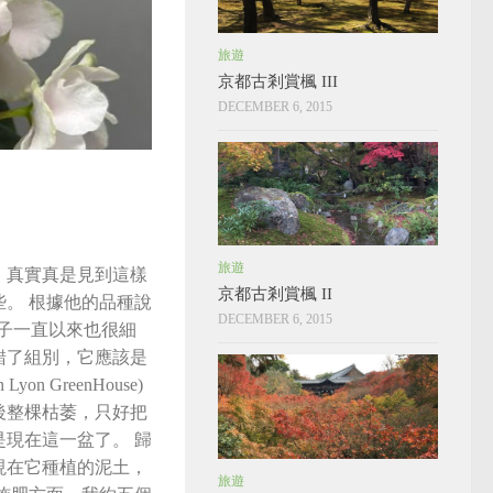
旅遊
京都古剎賞楓 III
DECEMBER 6, 2015
旅遊
，真實真是見到這樣
京都古剎賞楓 II
。 根據他的品種說
DECEMBER 6, 2015
它的葉子一直以來也很細
錯了組別，它應該是
 GreenHouse)
後整棵枯萎，只好把
現在這一盆了。 歸
現在它種植的泥土，
旅遊