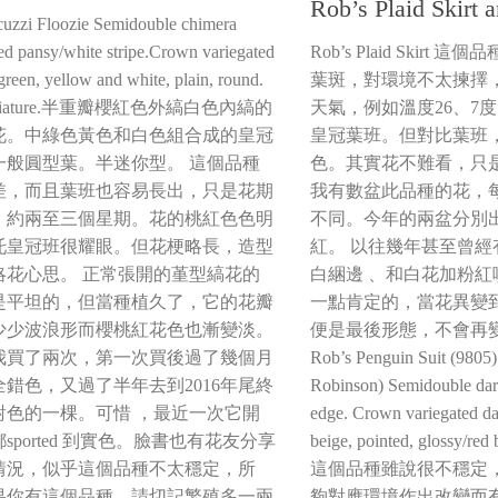
Rob’s Plaid Skirt a
cuzzi Floozie Semidouble chimera
Rob’s Plaid Skir
red pansy/white stripe.Crown variegated
葉斑，對環境不太揀擇
reen, yellow and white, plain, round.
天氣，例如溫度26、7
iniature.半重瓣櫻紅色外縞白色內縞的
皇冠葉班。但對比葉班
花。中綠色黃色和白色組合成的皇冠
色。其實花不難看，只
一般圓型葉。半迷你型。 這個品種
我有數盆此品種的花，
差，而且葉班也容易長出，只是花期
不同。今年的兩盆分別出
，約兩至三個星期。花的桃紅色色明
紅。 以往幾年甚至曾
托皇冠班很耀眼。但花梗略長，造型
白綑邊 、和白花加粉
略花心思。 正常張開的堇型縞花的
一點肯定的，當花異變
是平坦的，但當種植久了，它的花瓣
便是最後形態，不會再
少少波浪形而櫻桃紅花色也漸變淡。
Rob’s Penguin Suit (9805)
我買了兩次，第一次買後過了幾個月
Robinson) Semidouble dark
錯色，又過了半年去到2016年尾終
edge. Crown variegated da
對色的一棵。可惜 ，最近一次它開
beige, pointed, glossy/red
sported 到實色。臉書也有花友分享
這個品種雖說很不穩定
情況，似乎這個品種不太穩定，所
夠對應環境作出改變而
果你有這個品種，請切記繁殖多一兩