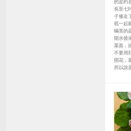
的是約
長至七
子修走
苞一起
蟎害的
開水後
葉面，
不要用
開花，
所以說