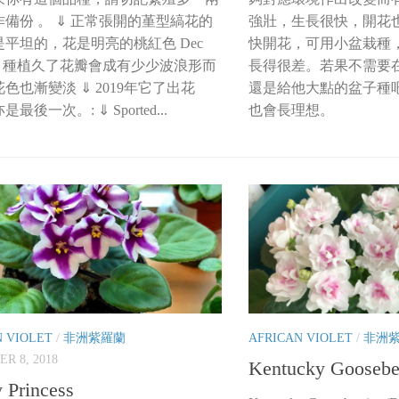
強壯，生長很快，開花
備份 。 ⇓ 正常張開的堇型縞花的
快開花，可用小盆栽種
平坦的，花是明亮的桃紅色 Dec
長得很差。若果不需要
 : ⇓ 種植久了花瓣會成有少少波浪形而
還是給他大點的盆子種
色也漸變淡 ⇓ 2019年它了出花
也會長理想。
最後一次。: ⇓ Sported...
N VIOLET
/
非洲紫羅蘭
AFRICAN VIOLET
/
非洲
R 8, 2018
Kentucky Goosebe
 Princess