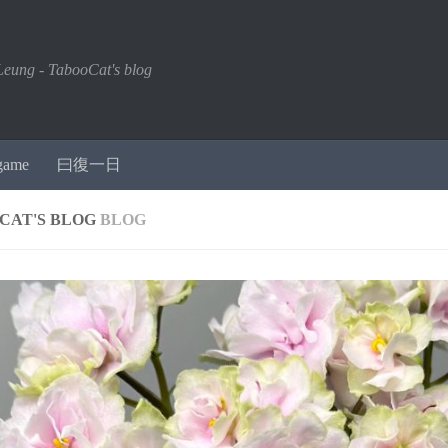
Leung - TabooCat's blog
game
曰復一日
CAT'S BLOG
BLOG