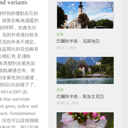
nd variants
t 這個品種特別的優點在它的
，就算在略為溫暖的
度的時間，也會生出
，花的外表便比較失
旅遊
巴爾幹半島 – 克羅地亞
是花的外表不穩定。
JULY 3, 2014
每盆開出的花也略有
桃紅色 及淺粉
經有異變到全紫色加
紅噴點綑邊也有。有
到全紫色加白綑邊，
變回以往的樣子了。
旅遊
 09/14/2007 (R.
巴爾幹半島 – 斯洛文尼亞
 blue star/white
JUNE 21, 2014
rk green, yellow and
 back. Semiminiature
，但也可以說他很能
有利生存，所以它很