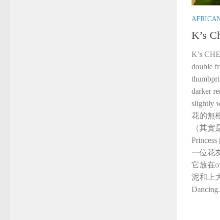
AFRICA
K’s Ch
K’s CHE
double fr
thumbprin
darker re
slight
花的無
（其實是送我
Prin
一位花
它放在o
泥和上大
Dancing.