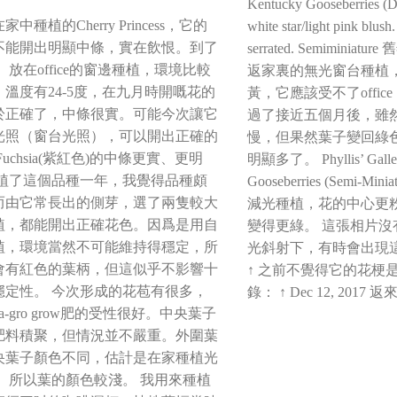
Kentucky Gooseberries (D
中種植的Cherry Princess，它的
white star/light pink blus
不能開出明顯中條，實在飲恨。到了
serrated. Semiminiatu
 放在office的窗邊種植，環境比較
返家裏的無光窗台種植
溫度有24-5度，在九月時開嘅花的
黃，它應該受不了offic
於正確了，中條很實。可能今次讓它
過了接近五個月後，雖
光照（窗台光照），可以開出正確的
慢，但果然葉子變回綠
Fuchsia(紫紅色)的中條更實、更明
明顯多了。 Phyllis’ Galler
種植了這個品種一年，我覺得品種頗
Gooseberries (Semi-M
而由它常長出的側芽，選了兩隻較大
減光種植，花的中心更粉
植，都能開出正確花色。因爲是用自
變得更綠。 這張相片
植，環境當然不可能維持得穩定，所
光斜射下，有時會出現
會有紅色的葉柄，但這似乎不影響十
↑ 之前不覺得它的花梗
穩定性。 今次形成的花苞有很多，
錄： ↑ Dec 12, 2017
na-gro grow肥的受性很好。中央葉子
肥料積聚，但情況並不嚴重。外圍葉
央葉子顏色不同，估計是在家種植光
， 所以葉的顏色較淺。 我用來種植