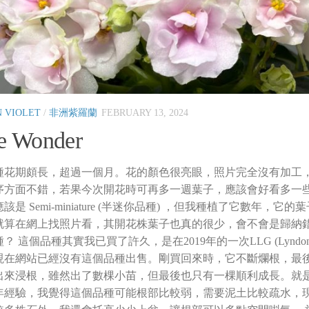
N VIOLET
/
非洲紫羅蘭
FEBRUARY 13, 2024
le Wonder
種花期頗長，超過一個月。花的顏色很亮眼，照片完全沒有加工
序方面不錯，若果今次開花時可再多一週葉子，應該會好看多一些
該是 Semi-miniature (半迷你品種) ，但我種植了它數年，
就算在網上找照片看，其開花株葉子也真的很少，會不會是歸納
 這個品種其實我已買了許久，是在2019年的一次LLG (Lyndon Lyon
現在網站已經沒有這個品種出售。剛買回來時，它不斷爛根，最
出來浸根，雖然出了數棵小苗，但最後也只有一棵順利成長。就是
年經驗，我覺得這個品種可能根部比較弱，需要泥土比較疏水，