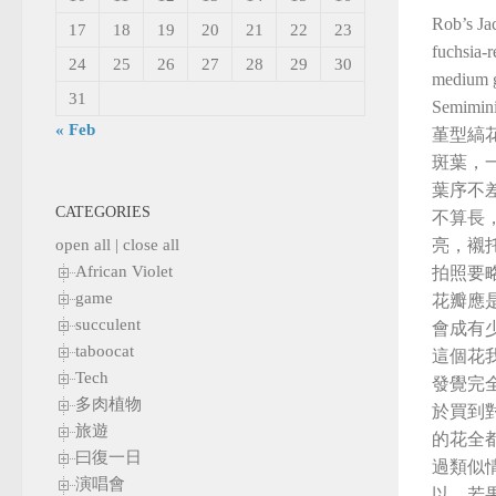
Rob’s Ja
17
18
19
20
21
22
23
fuchsia-
24
25
26
27
28
29
30
medium g
31
Semim
« Feb
堇型縞
斑葉，
葉序不
CATEGORIES
不算長
open all
|
close all
亮，襯
African Violet
拍照要
game
花瓣應
succulent
會成有
taboocat
這個花
Tech
發覺完全
多肉植物
於買到
旅遊
的花全都
曰復一日
過類似
演唱會
以，若