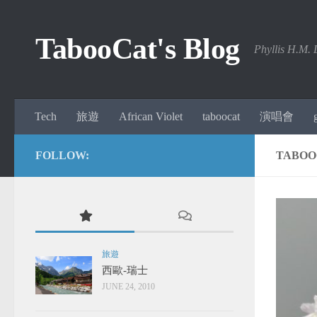
Skip to content
TabooCat's Blog
Phyllis H.M. 
Tech
旅遊
African Violet
taboocat
演唱會
FOLLOW:
TABOO
旅遊
西歐-瑞士
JUNE 24, 2010