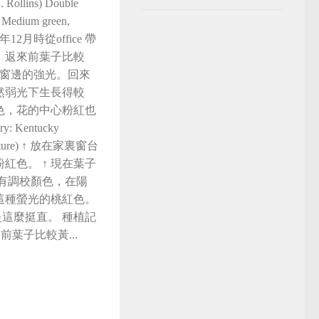
. Rollins) Double
h. Medium green,
re 舊年12月時從office 帶
，返來前葉子比較
e 窗邊的強光。回來
然弱光下生長得較
色，花的中心粉紅也
y: Kentucky
iniature) ↑ 放在家裏窗台
紅色。 ↑ 現在葉子
沒有調校顏色，在陽
這種螢光的桃紅色。
是這麼挺直。 種植記
 返來前葉子比較黃...