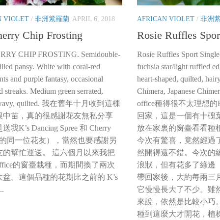
N VIOLET
/
非洲紫羅蘭
APRIL 6, 2018
AFRICAN VIOLET
/
非洲
erry Chip Frosting
Rosie Ruffles Spor
RRY CHIP FROSTING. Semidouble-
Rosie Ruffles Sport Single
illed pansy. White with coral-red
fuchsia star/light ruffled 
ts and purple fantasy, occasional
heart-shaped, quilted, hai
d streaks. Medium green serrated,
Chimera, Japanese C
ly wavy, quilted. 我在舊年十月收到這棵
office種得很不太理想的Rosi
根中苗，真的很感謝花友無私分享
回家，這是一個有十磈
K’s Dancing Spree 和 Cherry
放在家裏的窗臺看看種
cess 的同一位花友），當然也要感謝另
今次有驚喜，竟然經過
友的幫忙運送。 這六個月以來我把
然開得還不錯。今次的
ffice的窗臺栽種，而期間換了兩次
浪狀，但有花多了綠邊（
盆。這個品種的花期比之前的 K’s
帶回家後，大約每兩三
..
它慢慢長大了不少。雖
來說，依然是比較小巧
種到這麼大才開花，植