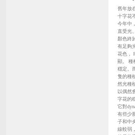
舊年放在家
十字花
今年中，
直受光、
顏色終
有足夠
花色， 
顯。 
穩定。
隻的種
然光種
以偶然
字花的
它對dy
有些少
子和中
線較弱