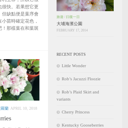
也很快。若果想它更
，但缺點便是葉序會
旅遊
/
曰復一日
在小苗時確定花色，
大埔海濱公園
吧！那樣葉在和葉斑
FEBRUARY 17, 2014
RECENT POSTS
Little Wonder
Rob’s Jacuzzi Floozie
Rob’s Plaid Skirt and
variants
紫羅蘭
APRIL 10, 2018
Cherry Princess
rries
Kentucky Gooseberries