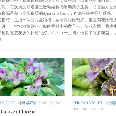
較多株石外，我還會托高少少上盆，讓根部可以多點空間唞氣。 
次泥，每次換泥順道落三數粒緩解肥幫助葉子生長，防害蟲方面會
會隔星期下非常稀釋的dyna-Gro Grow，作為平時生長的營養。 
定植時，是用一個三吋盆種植，葉子長得比較好，但是開花比較
月），把它移植到小一點的兩吋半的盆子去。催花方面，我改用dyna-
品種對這隻花肥的反應很好，不久（一月初）便長了許多花苞。 
:
N VIOLET
/
非洲紫羅蘭
APRIL 26, 2020
AFRICAN VIOLET
/
非洲
DECEMBER 8, 2018
Jacuzzi Floozie