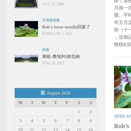
除了放
JULY 22, 2009
月換一
藥。平時
非洲紫羅蘭
年五月
Rob’s loose noodle回家了
前（十一
FEBRUARY 5, 2010
，這個
種植紀錄
旅遊
東歐-奧地利:維也納
JUNE 26, 2002
August 2026
M
T
W
T
F
S
S
1
2
AFRICA
3
4
5
6
7
8
9
Rob’s 
10
11
12
13
14
15
16