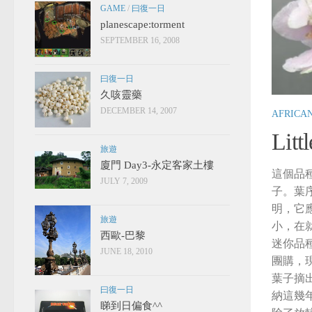
GAME
/
曰復一日
planescape:torment
SEPTEMBER 16, 2008
曰復一日
久咳靈藥
DECEMBER 14, 2007
AFRICA
Litt
旅遊
廈門 Day3-永定客家土樓
這個品
JULY 7, 2009
子。葉
明，它應
旅遊
小，在
西歐-巴黎
迷你品種？
JUNE 18, 2010
團購，
葉子摘
曰復一日
納這幾
睇到日偏食^^