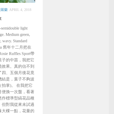
紫羅蘭
APRIL 4, 2018
t
-semidouble light
edge. Medium green,
ry, wavy. Standard
himera 舊年十二月把在
e Ruffles Sport帶
葉子的中苗，我把它
植效果。真的估不到
了四、五個月後花竟
總結是，葉子不夠波
拍掌)。 在我把它
月便換一次盤，看著
然作標準型縞花品種
。但對我從來未試過
株大棵一點，花量的