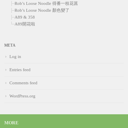
Rob’s Loose Noodle 得番一枝花菖
Rob’s Loose Noodle 顏色變了
A89 & 358
A89開花啦
META
Log in
Entries feed
Comments feed
WordPress.org
MORE