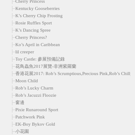
Cherry Princess
Kentucky Gooseberries
K’s Cherry Chip Frosting
Rosie Ruffles Sport
K’s Dancing Spree
Cherry Princess?
Ko’s April in Caribbean
lil creeper
Toy Castle: 參展預備記錄
花鳥蟲魚2017展覽-非洲紫羅蘭
香港花展2017: Rob’s Scrumptious,Precious Pink,Rob’s Chilly Wi
Moon Child
Rob’s Lucky Charm
Rob’s Jacuzzi Floozie
窗邊
Pixie Runaround Sport
Patchwork Pink
EK-Boy Bykov Gold
小花園