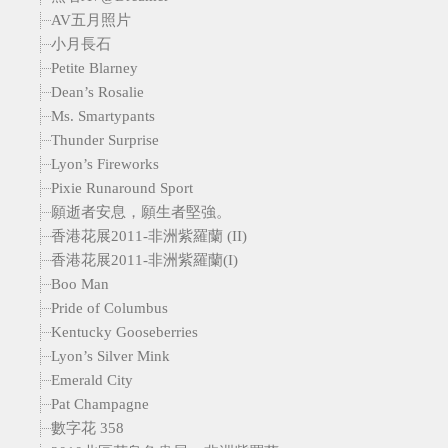
AV五月照片
小月長石
Petite Blarney
Dean’s Rosalie
Ms. Smartypants
Thunder Surprise
Lyon’s Fireworks
Pixie Runaround Sport
願逝者安息，願生者堅強。
香港花展2011-非洲紫羅蘭 (II)
香港花展2011-非洲紫羅蘭(I)
Boo Man
Pride of Columbus
Kentucky Gooseberries
Lyon’s Silver Mink
Emerald City
Pat Champagne
數字花 358