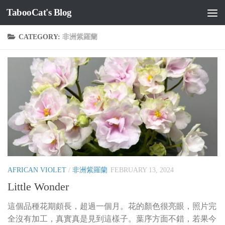
TabooCat's Blog
Skip to content
CATEGORY:
非洲紫羅蘭
AFRICAN VIOLET
/
非洲紫羅蘭
FEBRUARY 13, 2024
Little Wonder
這個品種花期頗長，超過一個月。花的顏色很亮眼，照片完
全沒有加工，真實真是見到這樣子。葉序方面不錯，若果今