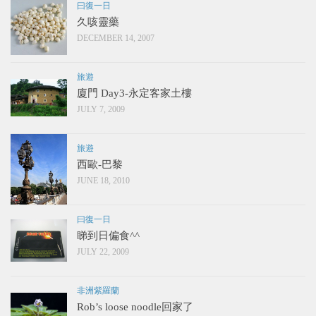
曰復一日
久咳靈藥
DECEMBER 14, 2007
旅遊
廈門 Day3-永定客家土樓
JULY 7, 2009
旅遊
西歐-巴黎
JUNE 18, 2010
曰復一日
睇到日偏食^^
JULY 22, 2009
非洲紫羅蘭
Rob’s loose noodle回家了