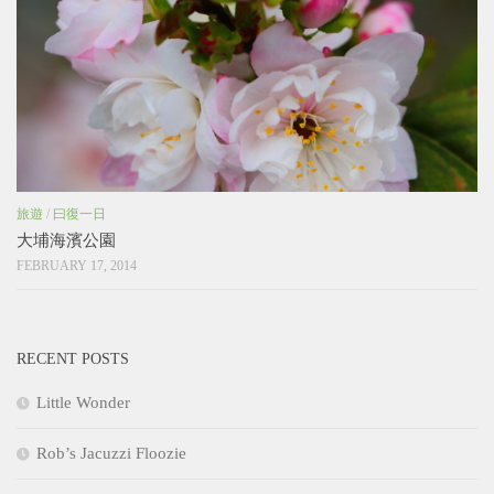
旅遊
/
曰復一日
大埔海濱公園
FEBRUARY 17, 2014
RECENT POSTS
Little Wonder
Rob’s Jacuzzi Floozie