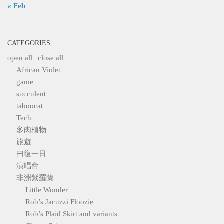
« Feb
CATEGORIES
open all
|
close all
African Violet
game
succulent
taboocat
Tech
多肉植物
旅遊
曰復一日
演唱會
非洲紫羅蘭
Little Wonder
Rob’s Jacuzzi Floozie
Rob’s Plaid Skirt and variants