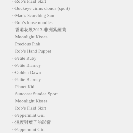
Rob’s Plaid Skirt
Buckeye cirrus clouds (sport)
Mac’s Scorching Sun
Rob’s loose noodles
香港花展2013-非洲紫羅蘭
Moonlight Kisses
Precious Pink
Rob’s Hand Puppet
Petite Ruby
Petite Blarney
Golden Dawn
Petite Blarney
Planet Kid
Suncoast Sundae Sport
Moonlight Kisses
Rob’s Plaid Skirt
Peppermint Girl
濕度對葉子的影響
Peppermint Girl