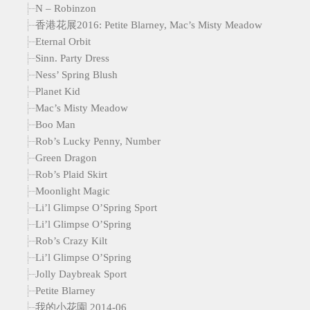
N – Robinzon
香港花展2016: Petite Blarney, Mac’s Misty Meadow
Eternal Orbit
Sinn. Party Dress
Ness’ Spring Blush
Planet Kid
Mac’s Misty Meadow
Boo Man
Rob’s Lucky Penny, Number
Green Dragon
Rob’s Plaid Skirt
Moonlight Magic
Li’l Glimpse O’Spring Sport
Li’l Glimpse O’Spring
Rob’s Crazy Kilt
Li’l Glimpse O’Spring
Jolly Daybreak Sport
Petite Blarney
我的小花園 2014-06