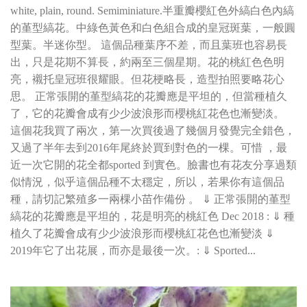
white, plain, round. Semiminiature.半重瓣櫻紅色外縞白色內縞
的堇型縞花。中綠色黃色和白色組合成的皇冠斑葉，一般圓
型葉。半迷你型。 這個品種葉序不差，而且葉班也容易長
出，只是花期不算長，約兩至三個星期。花的桃紅色色明
亮，襯托皇冠班很耀眼。但花梗略長，造型拍照要略花心
思。 正常張開的堇型縞花的花瓣應是平坦的，但當種植久
了，它的花瓣會成有少少波浪形而櫻桃紅花色也漸變淡。
這個花我買了兩次，第一次買後過了幾個月發覺完全錯色，
又過了半年去到2016年尾終於買到對色的一棵。可惜 ，最
近一次它開的花全都sported 到實色。臉書也有花友分享過類
似情況，似乎這個品種不太穩定，所以，若果你有這個品
種，請切記繁殖多一兩棵小苗作備份 。 ⇓ 正常張開的堇型
縞花的花瓣應是平坦的，花是明亮的桃紅色 Dec 2018 : ⇓ 種
植久了花瓣會成有少少波浪形而櫻桃紅花色也漸變淡 ⇓
2019年它了出花展，而亦是最後一次。: ⇓ Sported...