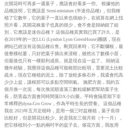
次開花時可再多一週葉子，應該會好看多一些。 根據他的
品種說明，它應該是 Semi-miniature (半迷你品種) ，但我種
植了它數年，它的葉子一直以來也很細小，在就算在網上找
照片看，其開花株葉子也真的很少，會不會是歸納錯了組
別，它應該是迷你品種？ 這個品種其實我已買了許久，是
在2019年的一次LLG (Lyndon Lyon GreenHouse)團購，現在
網站已經沒有這個品種出售。剛買回來時，它不斷爛根，最
後整棵枯萎，只好把葉子摘出來浸根，雖然出了數棵小苗，
但最後也只有一棵順利成長。就是現在這一盆了。 歸納這
幾年經驗，我覺得這個品種可能根部比較弱，需要泥土比較
疏水，現在它種植的泥土，除了放較多株石外，我還會托高
少少上盆，讓根部可以多點空間唞氣。 施肥方面，我約五
個月換一次泥，每次換泥順道落三數粒緩解肥幫助葉子生
長，防害蟲方面會同時間落DX小白藥。平時會隔星期下非
常稀釋的dyna-Gro Grow，作為平時生長的營養。 這個品種
我在 2023年五月定植時，是用一個三吋盆種植，葉子長得
比較好，但是開花比較少。於是我在三個月前（十一月），
把它移植到小一點的兩吋半的盆子去。催花方面，我改用