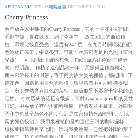
AFRICAN VIOLET
/
非洲紫羅蘭
DECEMBER 8, 2018
Cherry Princess
舊年放在家中種植的Cherry Princess，它的十字花不能開出
明顯中條，實在飲恨。到了今年中， 放在office的窗邊種
植，環境比較直受光、溫度有24-5度，在九月時開嘅花的顏
色終於正確了，中條很實。可能今次讓它有足夠光照（窗台
光照），可以開出正確的花色， Fuchsia(紫紅色)的中條更
實、更明顯。 種植了這個品種一年，我覺得品種頗穩定。
而由它常長出的側芽，選了兩隻較大隻的種植，都能開出正
確花色。因爲是用自然光種植，環境當然不可能維持得穩
定，所以偶然會有紅色的葉柄，但這似乎不影響十字花的穩
定性。 今次形成的花苞有很多，它對dyna-gro grow肥的受性
很好。中央葉子有些少肥料積聚，但情況並不嚴重。外圍葉
子和中央葉子顏色不同，估計是在家種植光線較弱， 所以
葉的顏色較淺。 我用來種植的是約直徑三吋的咖啡漏杯，
植株葉幅當時長至七吋。因爲我要換泥，已經把外圍的葉子
修走了，拍了這幾張相片後，也把花和花苞一起剔除。 一