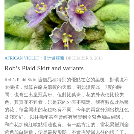
AFRICAN VIOLET
/
非洲紫羅蘭
DECEMBER 8, 2018
Rob’s Plaid Skirt and variants
Rob’s Plaid Skirt 這個品種特別的優點在它的葉斑，對環境不
太揀擇，就算在略為溫暖的天氣，例如溫度26、7度的時
間，也會生出皇冠葉班。但對比葉班，花的外表便比較失
色。其實花不難看，只是花的外表不穩定。我有數盆此品種
的花，每盆開出的花也略有不同。今年的兩盆分別出桃紅色
及淺粉紅。 以往幾年甚至曾經有異變到全紫色加白綑邊 、
和白花加粉紅噴點綑邊也有。有一點肯定的，當花異變到全
紫色加白綑邊，便是最後形態，不會再變回以往的樣子了。