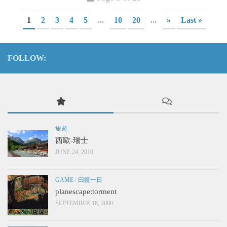
1
2
3
4
5
...
10
20
...
»
Last »
FOLLOW:
旅遊
西歐-瑞士
JUNE 24, 2010
GAME
/
曰復一日
planescape:torment
SEPTEMBER 16, 2008