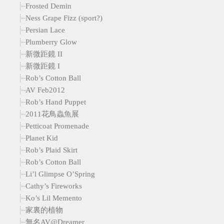
Frosted Demin
Ness Grape Fizz (sport?)
Persian Lace
Plumberry Glow
新微距鏡 II
新微距鏡 I
Rob’s Cotton Ball
AV Feb2012
Rob’s Hand Puppet
2011花鳥蟲魚展
Petticoat Promenade
Planet Kid
Rob’s Plaid Skirt
Rob’s Cotton Ball
Li’l Glimpse O’Spring
Cathy’s Fireworks
Ko’s Lil Memento
家裏的植物
無名AV@Dreamer