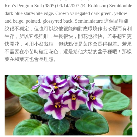
Rob’s Penguin Suit (9805) 09/14/2007 (R. Robinson) Semidouble
dark blue star/white edge. Crown variegated dark green, yellow
and beige, pointed, glossy/red back. Semiminiature 這個品種雖
說很不穩定，但也可以說他很能夠對應環境作出改變而有利
生存，所以它很強壯，生長很快，開花也很快。若果想它更
快開花，可用小盆栽種，但缺點便是葉序會長得很差。若果
不需要在小苗時確定花色，還是給他大點的盆子種吧！那樣
葉在和葉斑也會長理想。