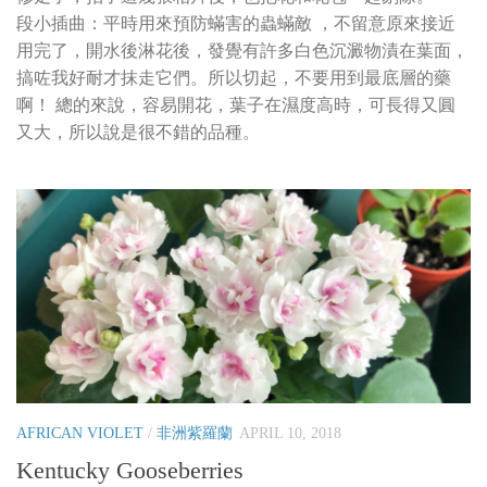
段小插曲：平時用來預防蟎害的蟲蟎敵 ，不留意原來接近
用完了，開水後淋花後，發覺有許多白色沉澱物漬在葉面，
搞咗我好耐才抹走它們。所以切起，不要用到最底層的藥
啊！ 總的來說，容易開花，葉子在濕度高時，可長得又圓
又大，所以說是很不錯的品種。
AFRICAN VIOLET
/
非洲紫羅蘭
APRIL 10, 2018
Kentucky Gooseberries