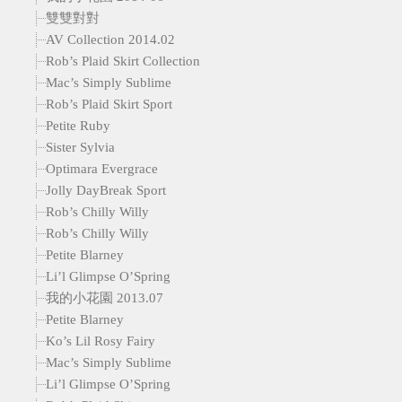
雙雙對對
AV Collection 2014.02
Rob’s Plaid Skirt Collection
Mac’s Simply Sublime
Rob’s Plaid Skirt Sport
Petite Ruby
Sister Sylvia
Optimara Evergrace
Jolly DayBreak Sport
Rob’s Chilly Willy
Rob’s Chilly Willy
Petite Blarney
Li’l Glimpse O’Spring
我的小花園 2013.07
Petite Blarney
Ko’s Lil Rosy Fairy
Mac’s Simply Sublime
Li’l Glimpse O’Spring