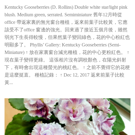
Kentucky Gooseberries (D. Rollins) Double white star/light pink
blush. Medium green, serrated. Semiminiature 舊年12月時從
office 帶返家裏的無光窗台種植，返來前葉子比較黃，它應
該受不了office 窗邊的強光。回來過了接近五個月後，雖然
弱光下生長得較慢，但果然葉子變回綠色，花的中心粉紅也
明顯多了。 Phyllis’ Gallery: Kentucky Gooseberries (Semi-
Miniature) ↑ 放在家裏窗台減光種植，花的中心更粉紅色。 ↑
現在葉子變得更綠。 這張相片沒有調校顏色，在陽光斜射
下，有時會出現這種螢光的桃紅色。 ↑ 之前不覺得它的花梗
是這麼挺直。 種植記錄： ↑ Dec 12, 2017 返來前葉子比較
黃...