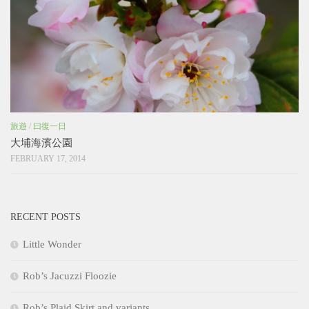
旅遊
/
曰復一日
大埔海濱公園
FEBRUARY 17, 2014
RECENT POSTS
Little Wonder
Rob’s Jacuzzi Floozie
Rob’s Plaid Skirt and variants