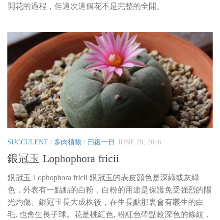
開花的過程，但這次這個花不是完整的全開。
SUCCULENT
/
多肉植物
/
曰復一日
JUNE 29, 2016
銀冠玉 Lophophora fricii
銀冠玉 Lophophora fricii 銀冠玉的表皮顔色是深綠或灰綠
色，外表有一點點的白粉，白粉的用途是保護免受強烈的陽
光灼傷。銀冠玉長大成株後，在生長點那裏會有叢生的白
毛, 也會生長子球。花是桃紅色, 粉紅色帶點較深色的條紋，