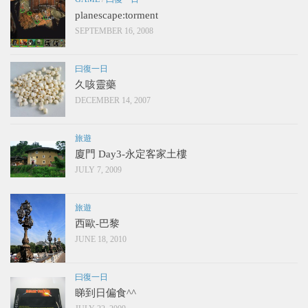
planescape:torment
SEPTEMBER 16, 2008
曰復一日
久咳靈藥
DECEMBER 14, 2007
旅遊
廈門 Day3-永定客家土樓
JULY 7, 2009
旅遊
西歐-巴黎
JUNE 18, 2010
曰復一日
睇到日偏食^^