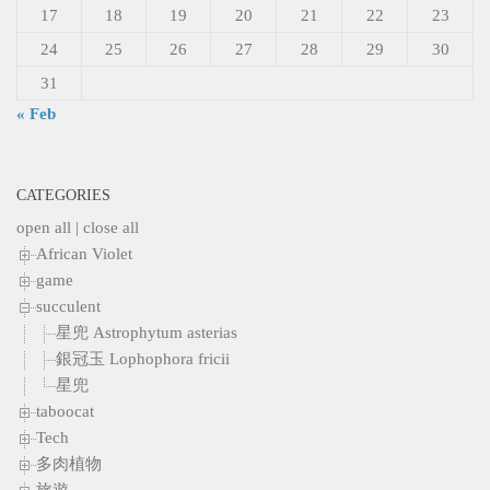
17
18
19
20
21
22
23
24
25
26
27
28
29
30
31
« Feb
CATEGORIES
open all
|
close all
African Violet
game
succulent
星兜 Astrophytum asterias
銀冠玉 Lophophora fricii
星兜
taboocat
Tech
多肉植物