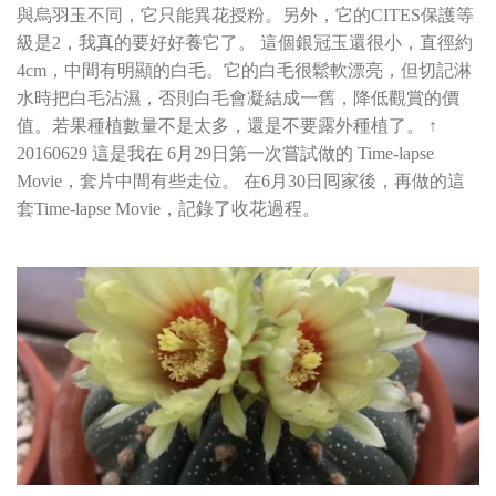
與烏羽玉不同，它只能異花授粉。另外，它的CITES保護等
級是2，我真的要好好養它了。 這個銀冠玉還很小，直徑約
4cm，中間有明顯的白毛。它的白毛很鬆軟漂亮，但切記淋
水時把白毛沾濕，否則白毛會凝結成一舊，降低觀賞的價
值。若果種植數量不是太多，還是不要露外種植了。 ↑
20160629 這是我在 6月29日第一次嘗試做的 Time-lapse
Movie，套片中間有些走位。 在6月30日囘家後，再做的這
套Time-lapse Movie，記錄了收花過程。