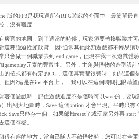
phone 版的FF3是我玩過所有RPG遊戲的介面中，最簡單
控，沒有難度。
有廣寬的地圖，到了適當的時候，玩家須要轉換職業才可
對這種強迫性頗欣賞，因?通常其他此類遊戲都不輕易讓
常只會做一個職業去到 end game，但現在我一次遊戲體
加gameplay元素的豐富性。另外，主角與怪物的造型設
出的招式都有特定的CG，這個其實都很費時，如果這個是PC
。但因?這是在ios 平台上， 我可以在這個時間把眼睛
玩著個遊戲時，記住遊戲進度不是隨時可以save的，要玩家
eon）出到大地圖時，Save 這個option 才會出現。平時只有 Qu
ick Save只能存一個，如果部機reset了或玩家另外再 start 
去這個存檔。
個很有趣的地方，當自己隊人不敵怪物時，您可以在全軍