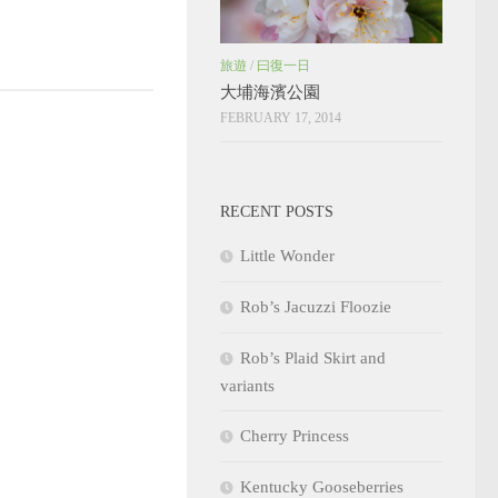
旅遊
/
曰復一日
大埔海濱公園
FEBRUARY 17, 2014
RECENT POSTS
Little Wonder
Rob’s Jacuzzi Floozie
Rob’s Plaid Skirt and
variants
Cherry Princess
Kentucky Gooseberries