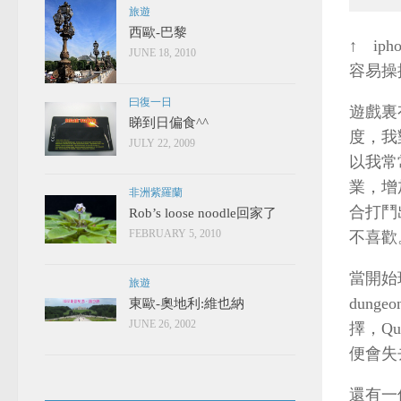
旅遊
西歐-巴黎
↑ i
JUNE 18, 2010
容易操
曰復一日
遊戲裏
睇到日偏食^^
度，我
JULY 22, 2009
以我常
業，增
非洲紫羅蘭
合打鬥
Rob’s loose noodle回家了
FEBRUARY 5, 2010
不喜歡
當開始
旅遊
dung
東歐-奧地利:維也納
JUNE 26, 2002
擇，Qu
便會失
還有一