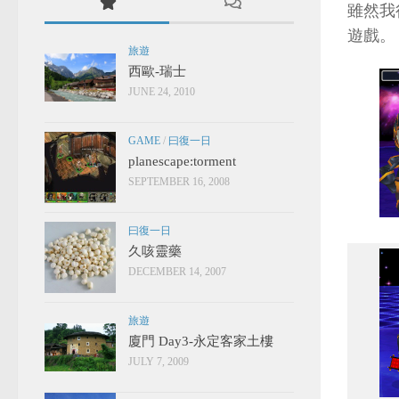
雖然我
遊戲。
旅遊
西歐-瑞士
JUNE 24, 2010
GAME
/
曰復一日
planescape:torment
SEPTEMBER 16, 2008
曰復一日
久咳靈藥
DECEMBER 14, 2007
旅遊
廈門 Day3-永定客家土樓
JULY 7, 2009