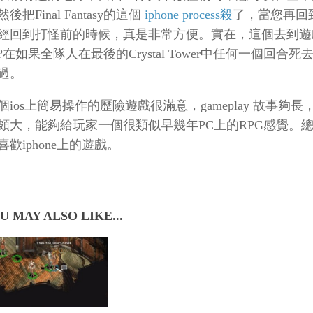
後把Final Fantasy的這個
iphone process殺
了，當您再回
經回到打怪前的時候，真是非常方便。實在，這個去到遊
?在如果全隊人在最後的Crystal Tower中任何一個回合
過。
個ios上簡易操作的歷險遊戲很滿意，gameplay 故事夠
頗大，能夠給玩家一個很類似早幾年PC上的RPG感覺。總的
歡iphone上的遊戲。
U MAY ALSO LIKE...