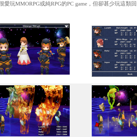
很愛玩MMORPG或純RPG的PC game，但卻甚少玩這