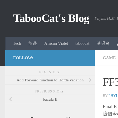
Skip to content
TabooCat's Blog
Phyllis H.M. 
Tech
旅遊
African Violet
taboocat
演唱會
FOLLOW:
GAME
NEXT STORY
FF
Add Forward function to Horde vacation
PREVIOUS STORY
BY
PHYL
bacula II
Final F
這個今年