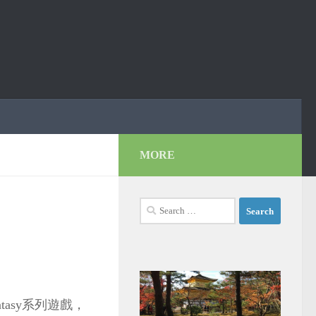
MORE
Search
for:
ntasy系列遊戲，