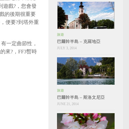
到遊戲?，您會發
戲的後期很重要
死去，便要?到塔外重
旅遊
巴爾幹半島 – 克羅地亞
長，有一定曲節性，
JULY 3, 2014
來?，FF3暫時
旅遊
巴爾幹半島 – 斯洛文尼亞
JUNE 21, 2014