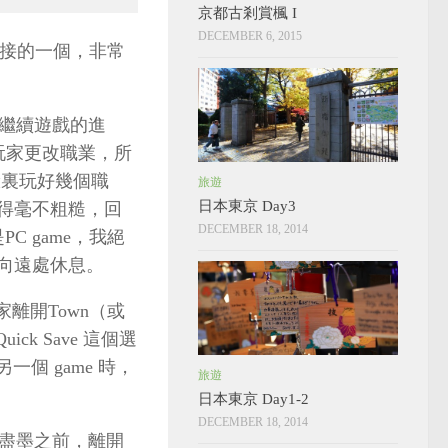
京都古剎賞楓 I
DECEMBER 6, 2015
最直接的一個，非常
繼續遊戲的進
玩家更改職業，所
驗裏玩好幾個職
旅遊
日本東京 Day3
計得毫不粗糙，回
DECEMBER 18, 2014
 game，我絕
望向遠處休息。
離開Town（或
ick Save 這個選
另一個 game 時，
旅遊
日本東京 Day1-2
DECEMBER 18, 2014
盡墨之前，離開