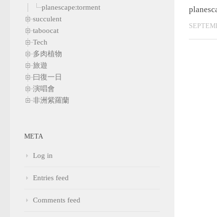
planescape:torment
planesc
succulent
SEPTEMB
taboocat
Tech
多肉植物
旅遊
曰復一日
演唱會
非洲紫羅蘭
META
Log in
Entries feed
Comments feed