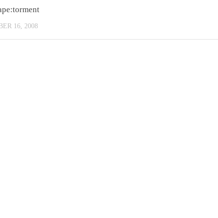
ape:torment
ER 16, 2008