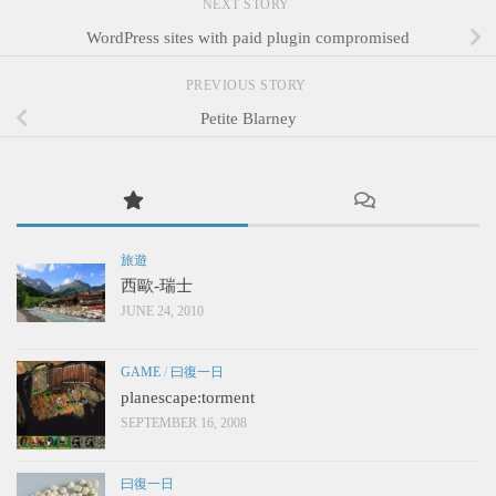
NEXT STORY
WordPress sites with paid plugin compromised
PREVIOUS STORY
Petite Blarney
旅遊
西歐-瑞士
JUNE 24, 2010
GAME
/
曰復一日
planescape:torment
SEPTEMBER 16, 2008
曰復一日