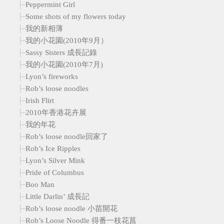
Peppermint Girl
Some shots of my flowers today
我的新相薄
我的小花園(2010年9月）
Sassy Sisters 成長記錄
我的小花園(2010年7月)
Lyon’s fireworks
Rob’s loose noodles
Irish Flirt
2010年香港花卉展
我的年花
Rob’s loose noodle回家了
Rob’s Ice Ripples
Lyon’s Silver Mink
Pride of Columbus
Boo Man
Little Darlin’ 成長記
Rob’s loose noodle 小苗開花
Rob’s Loose Noodle 得番一枝花菖