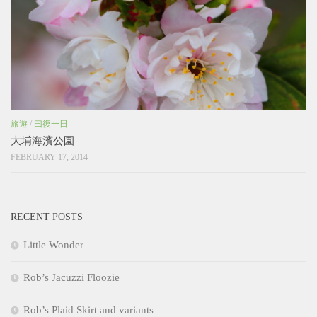
旅遊
/
曰復一日
大埔海濱公園
FEBRUARY 17, 2014
RECENT POSTS
Little Wonder
Rob’s Jacuzzi Floozie
Rob’s Plaid Skirt and variants