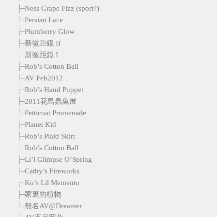
Ness Grape Fizz (sport?)
Persian Lace
Plumberry Glow
新微距鏡 II
新微距鏡 I
Rob’s Cotton Ball
AV Feb2012
Rob’s Hand Puppet
2011花鳥蟲魚展
Petticoat Promenade
Planet Kid
Rob’s Plaid Skirt
Rob’s Cotton Ball
Li’l Glimpse O’Spring
Cathy’s Fireworks
Ko’s Lil Memento
家裏的植物
無名AV@Dreamer