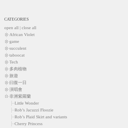
CATEGORIES
open all
|
close all
African Violet
game
succulent
taboocat
Tech
多肉植物
旅遊
曰復一日
演唱會
非洲紫羅蘭
Little Wonder
Rob’s Jacuzzi Floozie
Rob’s Plaid Skirt and variants
Cherry Princess