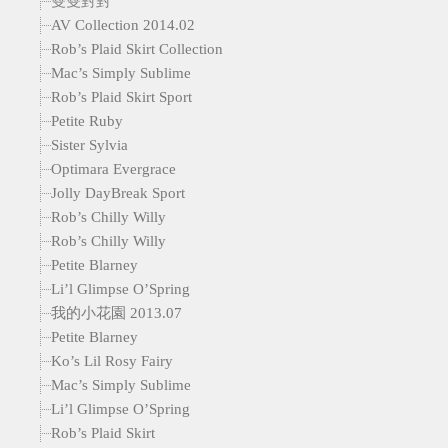
雙雙對對
AV Collection 2014.02
Rob’s Plaid Skirt Collection
Mac’s Simply Sublime
Rob’s Plaid Skirt Sport
Petite Ruby
Sister Sylvia
Optimara Evergrace
Jolly DayBreak Sport
Rob’s Chilly Willy
Rob’s Chilly Willy
Petite Blarney
Li’l Glimpse O’Spring
我的小花園 2013.07
Petite Blarney
Ko’s Lil Rosy Fairy
Mac’s Simply Sublime
Li’l Glimpse O’Spring
Rob’s Plaid Skirt