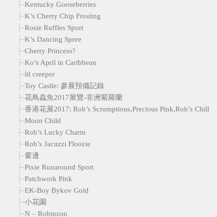
Kentucky Gooseberries
K’s Cherry Chip Frosting
Rosie Ruffles Sport
K’s Dancing Spree
Cherry Princess?
Ko’s April in Caribbean
lil creeper
Toy Castle: 參展預備記錄
花鳥蟲魚2017展覽-非洲紫羅蘭
香港花展2017: Rob’s Scrumptious,Precious Pink,Rob’s Chilly Wi
Moon Child
Rob’s Lucky Charm
Rob’s Jacuzzi Floozie
窗邊
Pixie Runaround Sport
Patchwork Pink
EK-Boy Bykov Gold
小花園
N – Robinzon