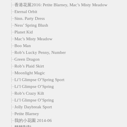
香港花展2016: Petite Blarney, Mac’s Misty Meadow
Eternal Orbit
Sinn. Party Dress
Ness’ Spring Blush
Planet Kid
Mac’s Misty Meadow
Boo Man
Rob’s Lucky Penny, Number
Green Dragon
Rob’s Plaid Skirt
Moonlight Magic
Li’l Glimpse O’Spring Sport
Li’l Glimpse O’Spring
Rob’s Crazy Kilt
Li’l Glimpse O’Spring
Jolly Daybreak Sport
Petite Blarney
我的小花園 2014-06