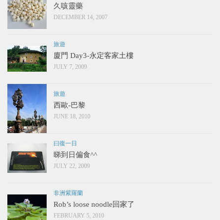
久咳靈藥
DECEMBER 14, 2007
旅遊
廈門 Day3-永定客家土樓
JULY 7, 2009
旅遊
西歐-巴黎
JUNE 18, 2010
曰復一日
睇到日偏食^^
JULY 22, 2009
非洲紫羅蘭
Rob’s loose noodle回家了
FEBRUARY 5, 2010