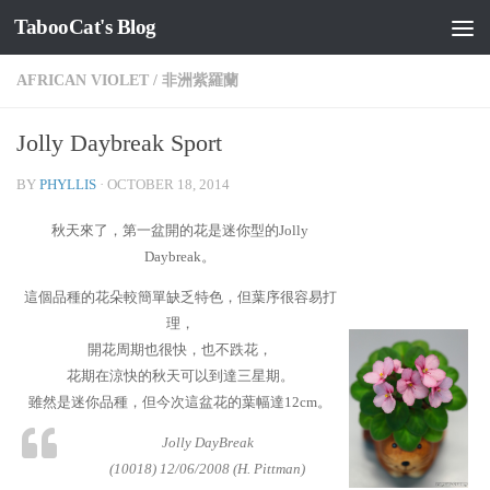
TabooCat's Blog
Skip to content
AFRICAN VIOLET
/
非洲紫羅蘭
Jolly Daybreak Sport
BY
PHYLLIS
·
OCTOBER 18, 2014
秋天來了，第一盆開的花是迷你型的Jolly
Daybreak。
這個品種的花朵較簡單缺乏特色，但葉序很容易打
理，
開花周期也很快，也不跌花，
花期在涼快的秋天可以到達三星期。
雖然是迷你品種，但今次這盆花的葉幅達12cm。
Jolly DayBreak
(10018) 12/06/2008 (H. Pittman)