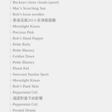
Buckeye cirrus clouds (sport)
Mac’s Scorching Sun
Rob’s loose noodles
香港花展2013-非洲紫羅蘭
Moonlight Kisses
Precious Pink
Rob’s Hand Puppet
Petite Ruby
Petite Blarney
Golden Dawn
Petite Blarney
Planet Kid
Suncoast Sundae Sport
Moonlight Kisses
Rob’s Plaid Skirt
Peppermint Girl
濕度對葉子的影響
Peppermint Girl
Frosted Demin