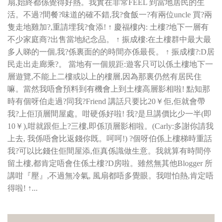
扇,始終都係覺得好熱。我實在非常FEEL 到當地居民的生
活。不過?間餐?味道的確不錯,我?食飯一?有兩位uncle 買?兩
隻走地雞加?,重請埋我?食添! ↑ 慶福樓內: 土樓?地下一層有
不少家庭商?出售當地紀念品。 ↑ 振成樓:在土樓群中最大最
多人睇的一個,我?係裏面的的時間亦係最長。 ↑ 振成樓?:D居
民走出走廊乘?。 當地有一個規距:遊客只可以係土樓地下一
層遊覽,不能上二樓或以上的樓層,因為那裏仍然有居民住
嘛。當然我唔會預料到有機會上到土樓高層影相啦! 點知那
時有個呀伯走過?同我?Friend 講話只要比20￥佢,佢就會帶
我?上佢頂層間屋處。咁硬係好啦! 我?是旦講價比少一半(即
10￥),咁就跟佢上?三樓,即係頂層影相啦。(Carly:多謝你請我
上去, 我係唔會比返錢你既。呵呵!) ?個呀伯係上樓梯時重話
我?可以比錢住佢間屋添,佢真係識做生意。我就算有時間停
留土樓,都肯定唔會住係土樓?D房啦。雖然無其他Blogger 所
講咁『壓』,不過無冷氣, 風扇都唔多覺眼。我咁怕熱,肯定唔
得啦! ↑...