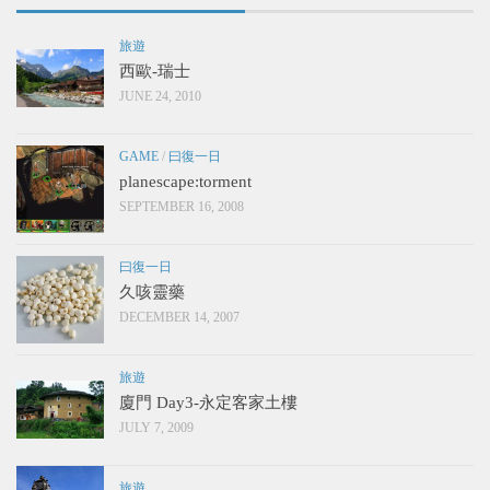
旅遊
西歐-瑞士
JUNE 24, 2010
GAME
/
曰復一日
planescape:torment
SEPTEMBER 16, 2008
曰復一日
久咳靈藥
DECEMBER 14, 2007
旅遊
廈門 Day3-永定客家土樓
JULY 7, 2009
旅遊