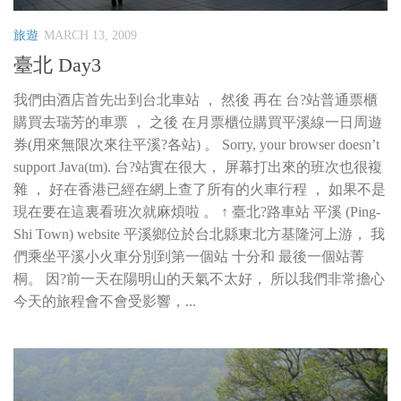
旅遊
MARCH 13, 2009
臺北 Day3
我們由酒店首先出到台北車站 ， 然後 再在 台?站普通票櫃
購買去瑞芳的車票 ， 之後 在月票櫃位購買平溪線一日周遊
券(用來無限次來往平溪?各站) 。 Sorry, your browser doesn’t
support Java(tm). 台?站實在很大， 屏幕打出來的班次也很複
雜 ， 好在香港已經在網上查了所有的火車行程 ， 如果不是
現在要在這裏看班次就麻煩啦 。 ↑ 臺北?路車站 平溪 (Ping-
Shi Town) website 平溪鄉位於台北縣東北方基隆河上游， 我
們乘坐平溪小火車分別到第一個站 十分和 最後一個站菁
桐。 因?前一天在陽明山的天氣不太好， 所以我們非常擔心
今天的旅程會不會受影響，...