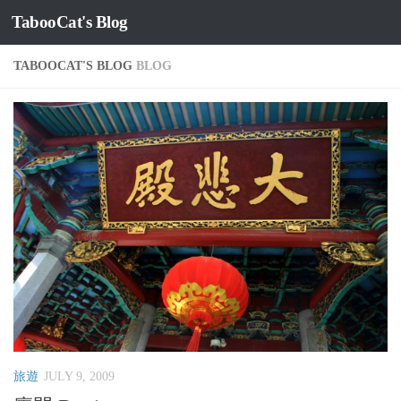
TabooCat's Blog
Skip to content
TABOOCAT'S BLOG
BLOG
旅遊
JULY 9, 2009