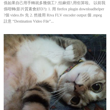
係如果自己用手轉就多幾個工? ,怕麻煩?,用佢算啦。 以前我
係咁轉(影片質素會好D?): 1. 用 firefox plugin downloadhelper
?個 video.flv 先 2. 然後用 Riva FLV encoder output 個 .mpeg
註意 “Destination Video File”...