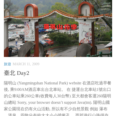
旅遊
MARCH 11, 2009
臺北 Day2
陽明山 (Yangmingshan National Park) website 在酒店吃過早餐
後, 乘9:00AM酒店車出台北車站。 在 捷運台北車站1號出口
的公車站乘260公車(收費每人30台幣) 至大都會客運260陽明
山總站 Sorry, your browser doesn’t support Java(tm). 陽明山國
家公園現在仍有火山活動, 所以有不少自然景觀 例如 瀑布
、溫泉、四散分布的大大小小噴氣孔 。而郊遊行山路徑亦