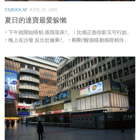
TABOOCAT
JUNE 26, 2009
夏日的達寶最愛躲懶
↑ 下午就開始唔郁,係我張床?。 ↑ 比個正面你影又可行妨。
↑ 晚上在沙發 反出肚腩乘?。 ↑ 剛剛?醒個樣都係咁精伶。