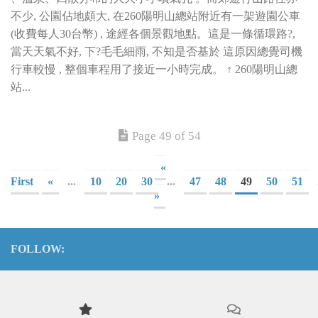
不少, 公園佔地頗大, 在260陽明山總站附近有一架遊園公車
(收費每人30台幣) , 途經各個景觀地點。這是一條循環路?,
當天天氣不好, 下?毛毛細雨, 不知是否基於 這原因總覺司機
行車較慢 , 整個車程用了接近一小時完成。 ↑ 260陽明山總
站...
Page 49 of 54
«
First
«
...
10
20
30
...
47
48
49
50
51
»
FOLLOW: