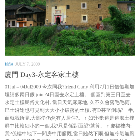
旅遊
JULY 7, 2009
廈門 Day3-永定客家土樓
01Jul – 04Jul2009 今次同我?friend Carly 利用7月1日個假期加
埋請多兩日假 join ?4日團去永定土樓。 個團到第三日至去
永定土樓民俗文化村, 當日天氣麻麻地, 久不久會落毛毛雨。
巴士沿途也可見到大大小小破落的土樓, 有D甚至倒塌?一半,
而就我所見,大部份仍然有人居住?。 ↑ 如升樓:這是這處土樓
群中比較細小的一個,我?只是係對面望?就算。 ↑ 慶福樓內:
我?係樓中地下一間房中用膳既,當日雖然下雨,但無冷氣無風