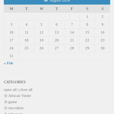
August 2026
M
T
W
T
F
S
S
1
2
3
4
5
6
7
8
9
10
11
12
13
14
15
16
17
18
19
20
21
22
23
24
25
26
27
28
29
30
31
« Feb
CATEGORIES
open all
|
close all
African Violet
game
succulent
taboocat