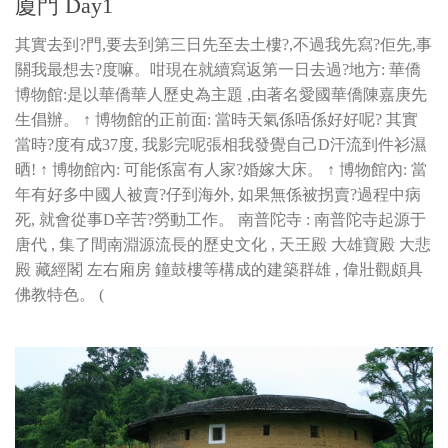
廈門 Day1
其實去到?門,要去到第三日先至去土樓?,不過我先寫?佢先,事
關我最想去?度嘛。咁現在就續寫返第一日去過?地方: 華僑
博物館:是以華僑華人歷史為主題 ,由著名愛國華僑陳嘉庚先
生倡辦。 ↑ 博物館的正前面: 當時天氣係唔係好好呢? 其實
當時?度有成37度, 我影完呢張相我發覺自己D汗流到件衫濕
晒! ↑ 博物館內: 可能係富有人家?婚嫁大床。 ↑ 博物館內: 當
年有好多中國人被賣?仔到海外, 如果無係被拐賣?過程中病
死, 就會從事D辛苦?勞動工作。 南普陀寺 : 南普陀寺起源于
唐代 , 集了間南淵源流長的歷史文化 , 天王殿 大雄寶殿 大悲
殿 藏經閣 左右廂房 鐘鼓樓等構成的建築群雄 , 偉壯觀頗具
佛教特色。 (