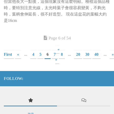
但當他長大一點後，這個現象沒有這麼明顯。種植這個品種
時，要特別注意光線，太光時葉子會很容易變黃，不夠光
時，葉柄會伸延長，很不好造型。 現在這盆花的葉幅大約
是16cm
Page 6 of 54
«
First
«
...
4
5
6
7
8
...
20
30
40
...
»
»
FOLLOW:
旅遊