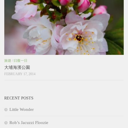
旅遊
/
曰復一日
大埔海濱公園
FEBRUARY 17, 2014
RECENT POSTS
Little Wonder
Rob’s Jacuzzi Floozie