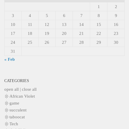
1
2
3
4
5
6
7
8
9
10
11
12
13
14
15
16
17
18
19
20
21
22
23
24
25
26
27
28
29
30
31
« Feb
CATEGORIES
open all
|
close all
African Violet
game
succulent
taboocat
Tech