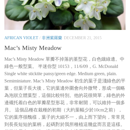
AFRICAN VIOLET
/
非洲紫羅蘭
DECEMBER 21, 2015
Mac’s Misty Meadow
Mac’s Misty Meadow 單瓣不掉落的堇型花，白色鑲綠邊。中
綠色一般型葉。 半迷你型 10153，11/6/09，G. McDonald
Single white sticktite pansy/green edge. Medium green, plain.
Semiminiature. Mac’s Misty Meadow 初生的葉子是淺綠色的平
葉，但葉子長大後，它的葉邊外圍會向外微彎，形成一個略
為泡狀立體葉型，這個比較特別。他的花很簡單，綠色的外
邊襯托着白色的單瓣星型形花，非常耐開，可以維持一個多
月。 這個品種在栽種的初期（大約葉幅少於10cm之前），
它的葉序很醜樣，葉子的大細不一，由上而下望向，常常見
到長長短短的葉柄，起碼對於我所種植這幾盆而言是這樣。