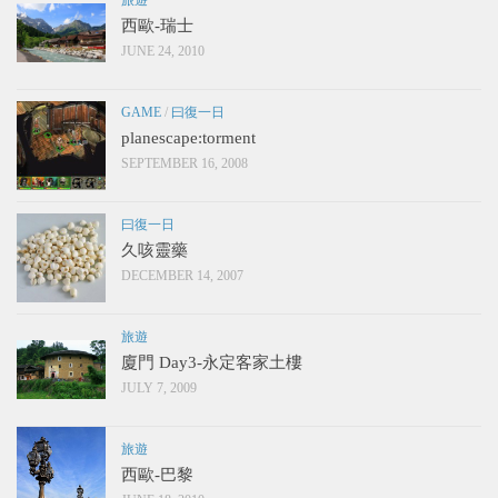
西歐-瑞士
JUNE 24, 2010
GAME
/
曰復一日
planescape:torment
SEPTEMBER 16, 2008
曰復一日
久咳靈藥
DECEMBER 14, 2007
旅遊
廈門 Day3-永定客家土樓
JULY 7, 2009
旅遊
西歐-巴黎