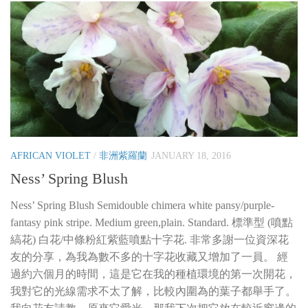
AFRICAN VIOLET
/
非洲紫羅蘭
JANUARY 18, 2016
Ness’ Spring Blush
Ness’ Spring Blush Semidouble chimera white pansy/purple-
fantasy pink stripe. Medium green,plain. Standard. 標準型 (噴點
縞花) 白花/中條粉紅紫藍噴點十字花. 非常多謝一位資深花
友的分享，為我為數不多的十字花收藏又增加了一員。 經
過約六個月的時間，這是它在我的種植環境的第一次開花，
我對它的光線需求不太了解，比較內圍為的葉子都舉手了。