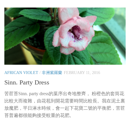
AFRICAN VIOLET
/
非洲紫羅蘭
FEBRUARY 11, 2016
Sinn. Party Dress
苦苣苔Sinn. party dress的葉序出奇地整齊， 粉橙色的套筒花
比較大而複雜，由花苞到開花需要時間比較長。我在泥土裏
放魔肥，平日淋水時候，會一起下花寶二號的平衡肥，苦苣
苔普遍都很能夠接受較重的花肥。