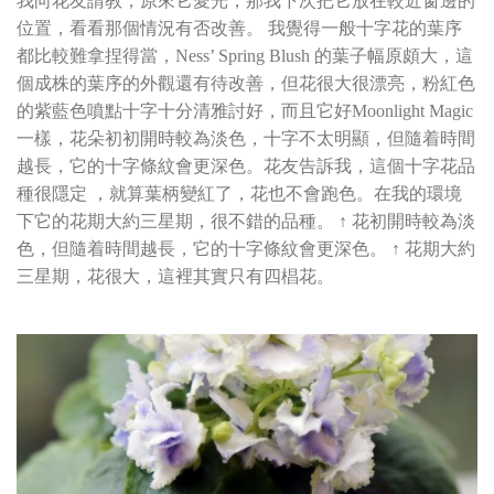
我向花友請教，原來它愛光，那我下次把它放在較近窗邊的
位置，看看那個情況有否改善。 我覺得一般十字花的葉序
都比較難拿捏得當，Ness’ Spring Blush 的葉子幅原頗大，這
個成株的葉序的外觀還有待改善，但花很大很漂亮，粉紅色
的紫藍色噴點十字十分清雅討好，而且它好Moonlight Magic
一樣，花朵初初開時較為淡色，十字不太明顯，但隨着時間
越長，它的十字條紋會更深色。花友告訴我，這個十字花品
種很隱定 ，就算葉柄變紅了，花也不會跑色。在我的環境
下它的花期大約三星期，很不錯的品種。 ↑ 花初開時較為淡
色，但隨着時間越長，它的十字條紋會更深色。 ↑ 花期大約
三星期，花很大，這裡其實只有四椙花。