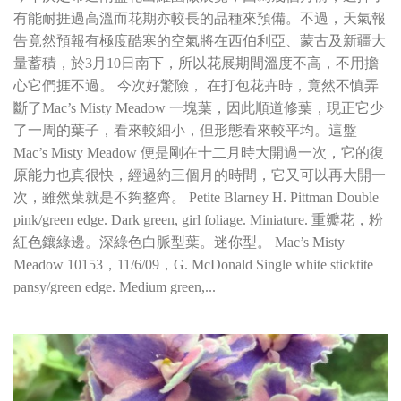
有能耐捱過高溫而花期亦較長的品種來預備。不過，天氣報
告竟然預報有極度酷寒的空氣將在西伯利亞、蒙古及新疆大
量蓄積，於3月10日南下，所以花展期間溫度不高，不用擔
心它們捱不過。 今次好驚險， 在打包花卉時，竟然不慎弄
斷了Mac’s Misty Meadow 一塊葉，因此順道修葉，現正它少
了一周的葉子，看來較細小，但形態看來較平均。這盤
Mac’s Misty Meadow 便是剛在十二月時大開過一次，它的復
原能力也真很快，經過約三個月的時間，它又可以再大開一
次，雖然葉就是不夠整齊。 Petite Blarney H. Pittman Double
pink/green edge. Dark green, girl foliage. Miniature. 重瓣花，粉
紅色鑲綠邊。深綠色白脈型葉。迷你型。 Mac’s Misty
Meadow 10153，11/6/09，G. McDonald Single white sticktite
pansy/green edge. Medium green,...