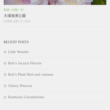
旅遊
/
曰復一日
大埔海濱公園
FEBRUARY 17, 2014
RECENT POSTS
Little Wonder
Rob’s Jacuzzi Floozie
Rob’s Plaid Skirt and variants
Cherry Princess
Kentucky Gooseberries