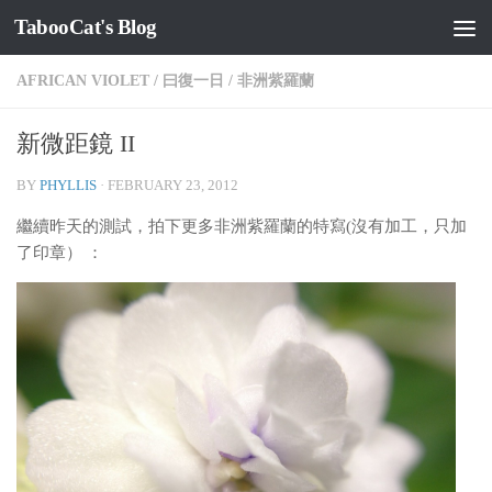
TabooCat's Blog
Skip to content
AFRICAN VIOLET
/
曰復一日
/
非洲紫羅蘭
新微距鏡 II
BY
PHYLLIS
·
FEBRUARY 23, 2012
繼續昨天的測試，拍下更多非洲紫羅蘭的特寫(沒有加工，只加
了印章） ：