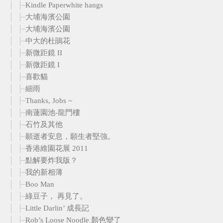
Kindle Paperwhite hangs
大埔海濱公園
大埔海濱公園
中大的杜鵑花
新微距鏡 II
新微距鏡 I
喜歡貓
細雨
Thanks, Jobs ~
南蓮園池-龍門樓
石竹及其他
願逝者安息，願生者堅強。
香港維園花展 2011
點解要炸我版？
我的新相薄
Boo Man
綠豆子， 再見了。
Little Darlin’ 成長記
Rob’s Loose Noodle 顏色變了