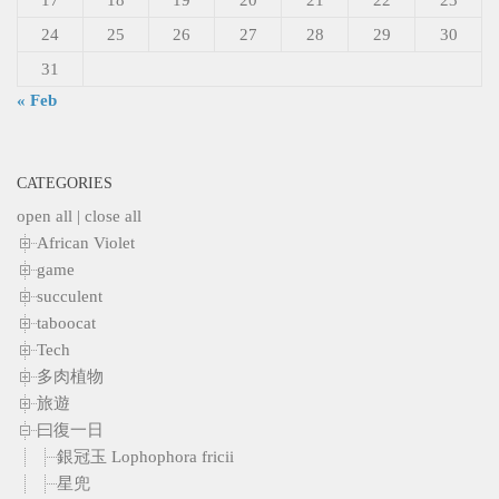
24
25
26
27
28
29
30
31
« Feb
CATEGORIES
open all
|
close all
African Violet
game
succulent
taboocat
Tech
多肉植物
旅遊
曰復一日
銀冠玉 Lophophora fricii
星兜