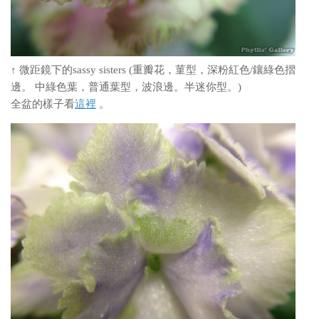
↑ 微距鏡下的sassy sisters (重瓣花，菫型，深粉紅色/鑲綠色摺
邊。 中綠色葉，普通葉型，波浪邊。半迷你型。)
全盆的樣子看
這裡
。