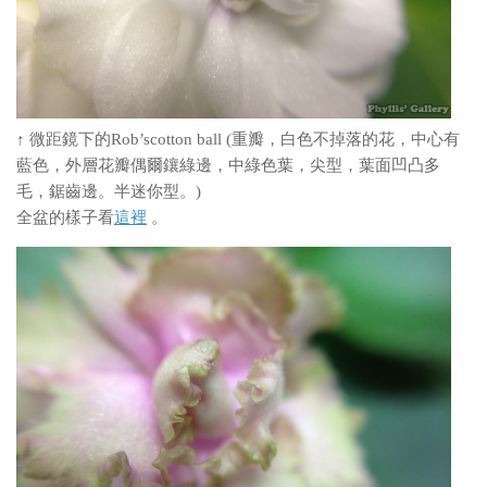
↑ 微距鏡下的Rob’scotton ball (重瓣，白色不掉落的花，中心有
藍色，外層花瓣偶爾鑲綠邊，中綠色葉，尖型，葉面凹凸多
毛，鋸齒邊。半迷你型。)
全盆的樣子看
這裡
。