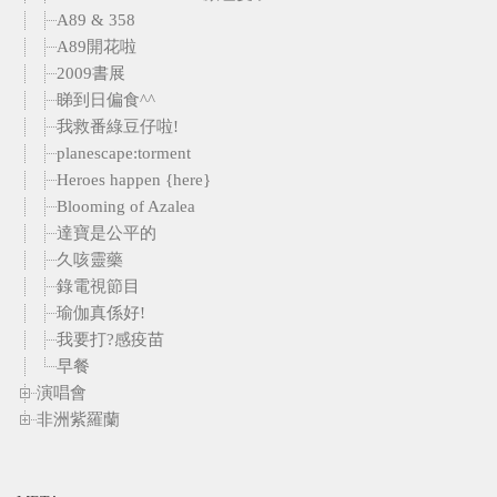
A89 & 358
A89開花啦
2009書展
睇到日偏食^^
我救番綠豆仔啦!
planescape:torment
Heroes happen {here}
Blooming of Azalea
達寶是公平的
久咳靈藥
錄電視節目
瑜伽真係好!
我要打?感疫苗
早餐
演唱會
非洲紫羅蘭