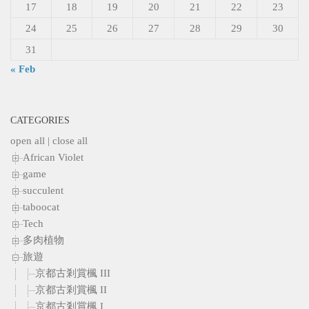
17
18
19
20
21
22
23
24
25
26
27
28
29
30
31
« Feb
CATEGORIES
open all
|
close all
African Violet
game
succulent
taboocat
Tech
多肉植物
旅遊
京都古剎賞楓 III
京都古剎賞楓 II
京都古剎賞楓 I