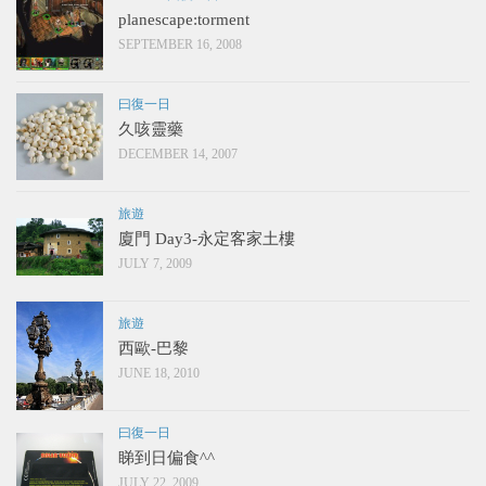
planescape:torment
SEPTEMBER 16, 2008
曰復一日
久咳靈藥
DECEMBER 14, 2007
旅遊
廈門 Day3-永定客家土樓
JULY 7, 2009
旅遊
西歐-巴黎
JUNE 18, 2010
曰復一日
睇到日偏食^^
JULY 22, 2009