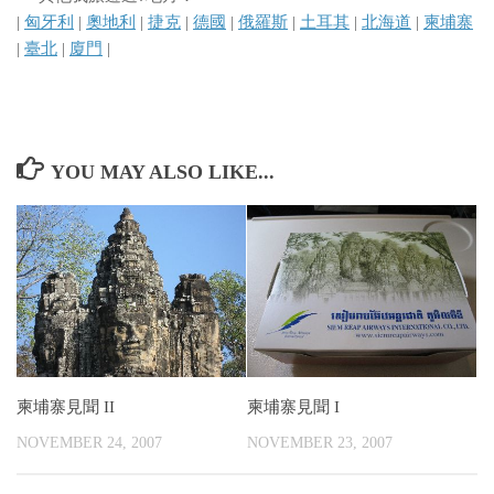
|
匈牙利
|
奧地利
|
捷克
|
德國
|
俄羅斯
|
土耳其
|
北海道
|
柬埔寨
|
臺北
|
廈門
|
YOU MAY ALSO LIKE...
柬埔寨見聞 II
柬埔寨見聞 I
NOVEMBER 24, 2007
NOVEMBER 23, 2007