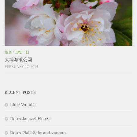
旅遊
/
曰復一日
大埔海濱公園
FEBRUARY 17, 2014
RECENT POSTS
Little Wonder
Rob’s Jacuzzi Floozie
Rob’s Plaid Skirt and variants