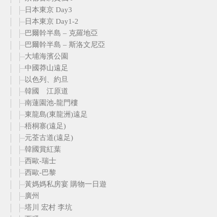
日本東京 Day3
日本東京 Day1-2
巴爾幹半島 – 克羅地亞
巴爾幹半島 – 斯洛文尼亞
大埔海濱公園
中國莽山遠足
以色列、約旦
韓國 江原道
南蓮園池-龍門樓
東龍島(東龍洲)遠足
梧桐寨(遠足)
元荃古道(遠足)
韓國賞紅葉
西歐-瑞士
西歐-巴黎
黃媽媽私房宴 購物一日遊
廣州
塔川 宏村 李坑