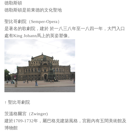
德勒斯頓
德勒斯頓是前東德的文化聖地
聖比哥劇院（Semper-Opera）
是著名的歌劇院，建於 於一八三八年至一八四一年，大門入口
處有King Johann馬上的英姿塑像。
↑ 聖比哥劇院
茨溫格爾宮（Zwinger)
建於1709-1732年，屬巴格克建築風格，宮殿內有五間美術館及
博物館