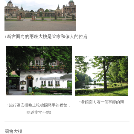
↑新宮面向的兩座大樓是管家和僱人的位處
↑餐館面向著一個寧靜的湖
↑旅行團安排晚上吃德國豬手的餐館，
味道非常不錯!
國會大樓