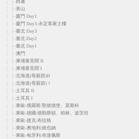
西遞
黃山
廈門 Day1
廈門 Day3-永定客家土樓
臺北 Day3
臺北 Day2
臺北 Day1
澳門
柬埔寨見聞 II
柬埔寨見聞 I
北海道(母親節)II
北海道(母親節)Ｉ
土耳其 II
土耳其 I
東歐-俄羅斯:聖彼德堡、莫斯科
東歐-德國:德勒斯頓、柏林、波茨坦
東歐-捷克:布拉格
東歐-奧地利:維也納
東歐-匈牙利:布達佩斯