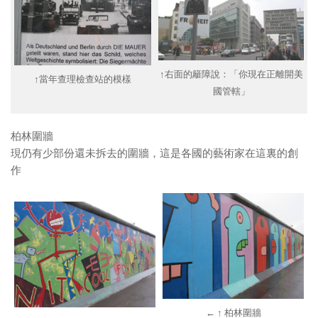
↑右面的籬障說：「你現在正離開美
↑當年查理檢查站的模樣
國管轄」
柏林圍牆
現仍有少部份還未拆去的圍牆，這是各國的藝術家在這裏的創
作
← ↑ 柏林圍牆