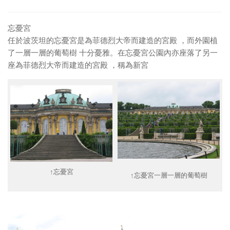
忘憂宮
任於波茨坦的忘憂宮是為菲德烈大帝而建造的宮殿 ，而外園植
了一層一層的葡萄樹 十分憂雅。在忘憂宮公園內亦座落了另一
座為菲德烈大帝而建造的宮殿 ，稱為新宮
↑忘憂宮
↑忘憂宮一層一層的葡萄樹