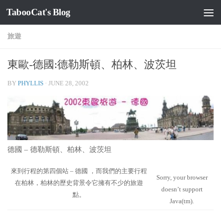
TabooCat's Blog
Skip to content
旅遊
東歐-德國:德勒斯頓、柏林、波茨坦
BY
PHYLLIS
·
JUNE 28, 2002
德國 – 德勒斯頓、柏林、波茨坦
來到行程的第四個站 – 德國 ，而我們的主要行程
Sorry, your browser
在柏林，柏林的歷史背景令它擁有不少的旅遊
doesn’t support
點。
Java(tm).