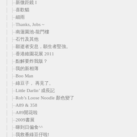
新微距鏡 I
喜歡貓
細雨
Thanks, Jobs ~
南蓮園池-龍門樓
石竹及其他
願逝者安息，願生者堅強。
香港維園花展 2011
點解要炸我版？
我的新相薄
Boo Man
綠豆子， 再見了。
Little Darlin’ 成長記
Rob’s Loose Noodle 顏色變了
A89 & 358
A89開花啦
2009書展
睇到日偏食^^
我救番綠豆仔啦!