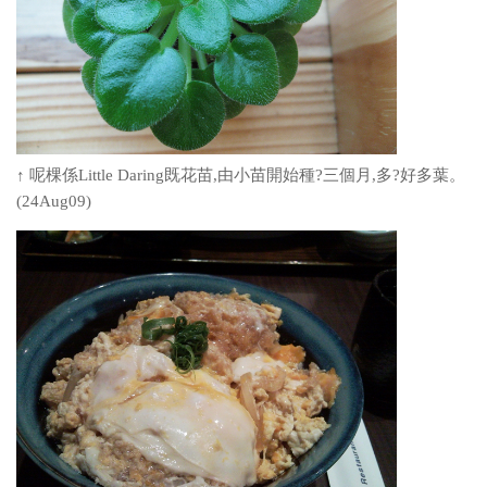
↑ 呢棵係Little Daring既花苗,由小苗開始種?三個月,多?好多葉。
(24Aug09)