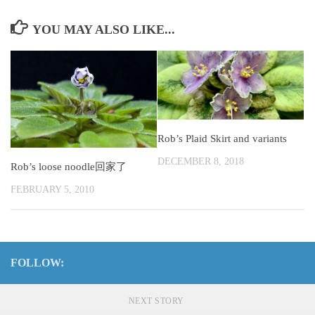
YOU MAY ALSO LIKE...
Rob’s Plaid Skirt and variants
DECEMBER 8, 2018
Rob’s loose noodle回家了
FEBRUARY 5, 2010
FOLLOW:
NEXT STORY