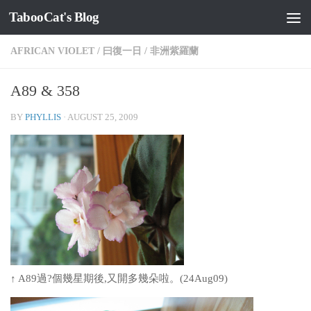
TabooCat's Blog
Skip to content
AFRICAN VIOLET
/
曰復一日
/
非洲紫羅蘭
A89 & 358
BY
PHYLLIS
·
AUGUST 25, 2009
↑ A89過?個幾星期後,又開多幾朵啦。(24Aug09)