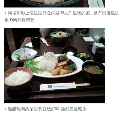
↑ 同場加影上個星期日在銅鑼灣大戶屋吃的菜 , 昆布滑蛋雞扒
飯,D肉炸得較乾。
↑ 黑醋雞肉蔬菜定食就幾好味,雖然份量略少。