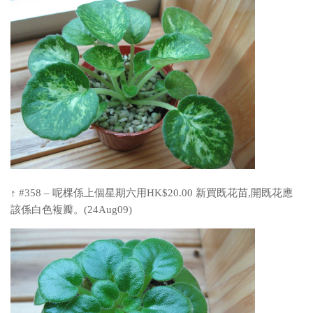
↑ #358 – 呢棵係上個星期六用HK$20.00 新買既花苗,開既花應
該係白色複瓣。(24Aug09)