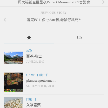
周大福鉑金巨星夜Perfect Moment 2009音樂會
PREVIOUS STORY
落完FC11個update後,老鼠仔就死?·
旅遊
西歐-瑞士
JUNE 24, 2010
GAME
/
曰復一日
planescape:torment
SEPTEMBER 16, 2008
曰復一日
久咳靈藥